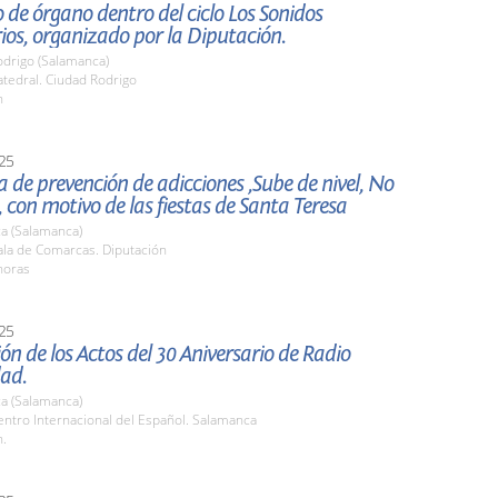
 de órgano dentro del ciclo Los Sonidos
os, organizado por la Diputación.
odrigo (Salamanca)
tedral. Ciudad Rodrigo
h
25
e prevención de adicciones ,Sube de nivel, No
, con motivo de las fiestas de Santa Teresa
a (Salamanca)
la de Comarcas. Diputación
horas
25
ón de los Actos del 30 Aniversario de Radio
dad.
a (Salamanca)
ntro Internacional del Español. Salamanca
h.