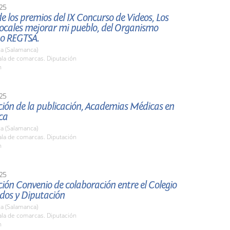
25
e los premios del IX Concurso de Videos, Los
locales mejorar mi pueblo, del Organismo
o REGTSA.
a (Salamanca)
la de comarcas. Diputación
h
25
ión de la publicación, Academias Médicas en
ca
a (Salamanca)
la de comarcas. Diputación
h
25
ión Convenio de colaboración entre el Colegio
dos y Diputación
a (Salamanca)
la de comarcas. Diputación
h