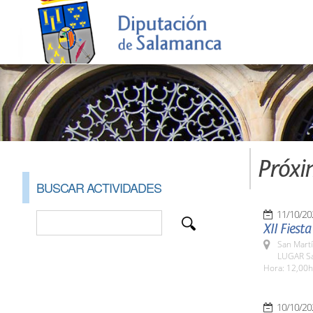
Próxi
BUSCAR ACTIVIDADES
11/10/20
XII Fiest
San Martí
LUGAR Sa
Hora: 12,00h
10/10/20