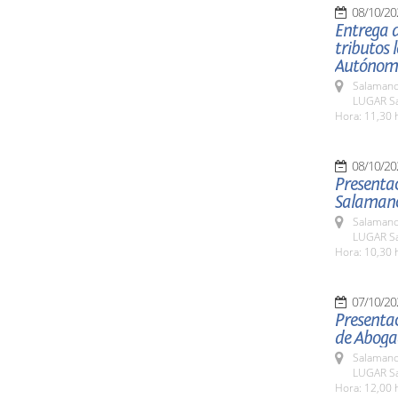
08/10/20
Entrega d
tributos 
Autónom
Salamanc
LUGAR Sa
Hora: 11,30 
08/10/20
Presentac
Salaman
Salamanc
LUGAR Sa
Hora: 10,30 
07/10/20
Presentac
de Aboga
Salamanc
LUGAR Sa
Hora: 12,00 