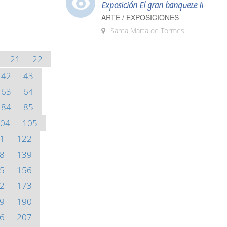
Exposición El gran banquete II
ARTE / EXPOSICIONES
Santa Marta de Tormes
21
22
42
43
63
64
84
85
04
105
1
122
8
139
5
156
2
173
9
190
6
207