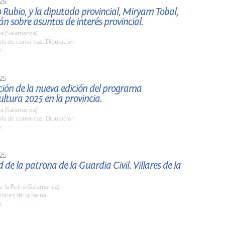
25
Rubio, y la diputada provincial, Miryam Tobal,
n sobre asuntos de interés provincial.
a (Salamanca)
la de comarcas. Diputación
h.
25
ión de la nueva edición del programa
ltura 2025 en la provincia.
a (Salamanca)
la de comarcas. Diputación
h.
25
d de la patrona de la Guardia Civil. Villares de la
de la Reina (Salamanca)
lares de la Reina
h.