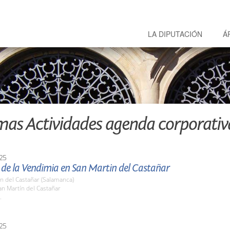
LA DIPUTACIÓN
Á
mas Actividades agenda corporativ
25
a de la Vendimia en San Martin del Castañar
n del Castañar (Salamanca)
n Martín del Castañar
.
25