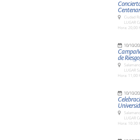
Concierto
Centenari
Ciudad R
LUGAR Ca
Hora: 20,00 
10/10/20
Campaña d
de Riesgo
Salamanc
LUGAR Sa
Hora: 11,00 
10/10/20
Celebraci
Universi
Salamanc
LUGAR Ce
Hora: 10:30 