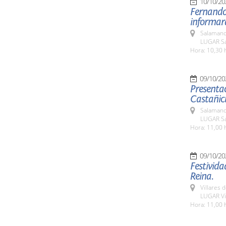
10/10/20
Fernando 
informará
Salamanc
LUGAR Sa
Hora: 10,30 
09/10/20
Presentac
Castañicu
Salamanc
LUGAR Sa
Hora: 11,00 
09/10/20
Festivida
Reina.
Villares 
LUGAR Vil
Hora: 11,00 