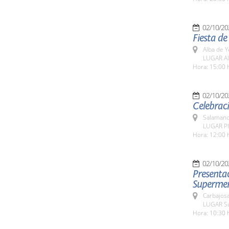
02/10/20
Fiesta de
Alba de Y
LUGAR Al
Hora: 15:00 
02/10/20
Celebraci
Salamanc
LUGAR Pl
Hora: 12:00 
02/10/20
Presenta
Supermer
Carbajosa
LUGAR Su
Hora: 10:30 