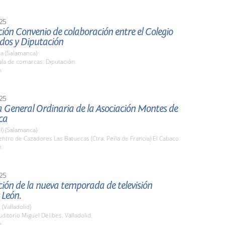
25
ión Convenio de colaboración entre el Colegio
dos y Diputación
a (Salamanca)
la de comarcas. Diputación
h
25
 General Ordinaria de la Asociación Montes de
ca
l) (Salamanca)
tro de Cazadores Las Batuecas (Ctra. Peña de Francia) El Cabaco
h
25
ión de la nueva temporada de televisión
 León.
 (Valladolid)
itorio Miguel Delibes. Valladolid.
h.