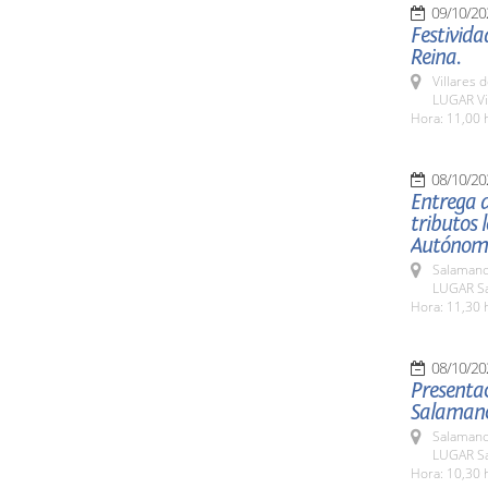
09/10/20
Festivida
Reina.
Villares 
LUGAR Vil
Hora: 11,00 
08/10/20
Entrega d
tributos 
Autónom
Salamanc
LUGAR Sa
Hora: 11,30 
08/10/20
Presentac
Salaman
Salamanc
LUGAR Sa
Hora: 10,30 