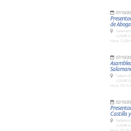
07/10/20
Presentac
de Aboga
Salamanc
LUGAR Sa
Hora: 12,00 
07/10/20
Asamblea
Salaman
Cabaco (E
LUGAR Cen
Hora: 10,15 
02/10/20
Presentac
Castilla y
Valladolid
LUGAR Aud
Hora: 20:30 