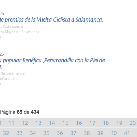
25
e premios de la Vuelta Ciclista a Salamanca.
a (Salamanca)
laza Mayor de Salamanca.
h
25
ra popular Benéfica ,Peñarandilla con la Piel de
.
lla (Salamanca)
eñarandilla
h
Página
65
de
434
0
11
12
13
14
15
16
17
18
19
20
32
33
34
35
36
37
38
39
40
41