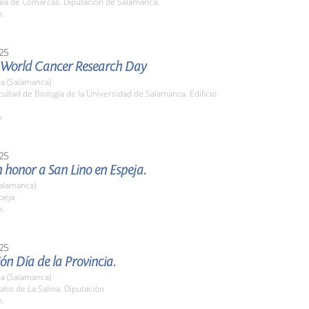
la de Comarcas. Diputación de Salamanca.
h.
25
l World Cancer Research Day
a (Salamanca)
cultad de Biología de la Universidad de Salamanca. Edificio
h
25
n honor a San Lino en Espeja.
Salamanca)
peja
h.
25
ón Día de la Provincia.
a (Salamanca)
tio de La Salina. Diputación
h.