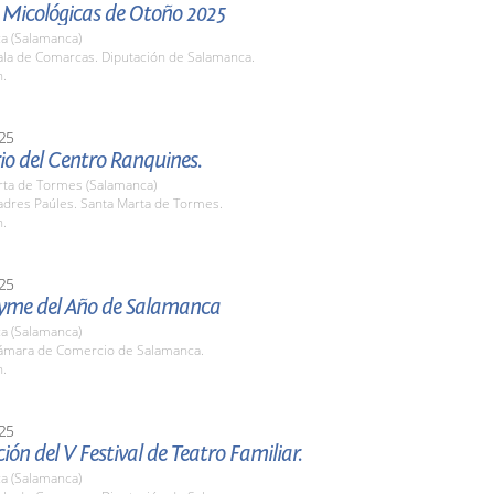
 Micológicas de Otoño 2025
a (Salamanca)
la de Comarcas. Diputación de Salamanca.
h.
25
io del Centro Ranquines.
rta de Tormes (Salamanca)
dres Paúles. Santa Marta de Tormes.
h.
25
yme del Año de Salamanca
a (Salamanca)
mara de Comercio de Salamanca.
h.
25
ión del V Festival de Teatro Familiar.
a (Salamanca)