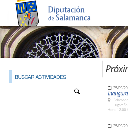
Próxi
BUSCAR ACTIVIDADES
25/09/20
Inaugurac
Salamanc
Lugar: Sa
Hora: 12.00 
25/09/20