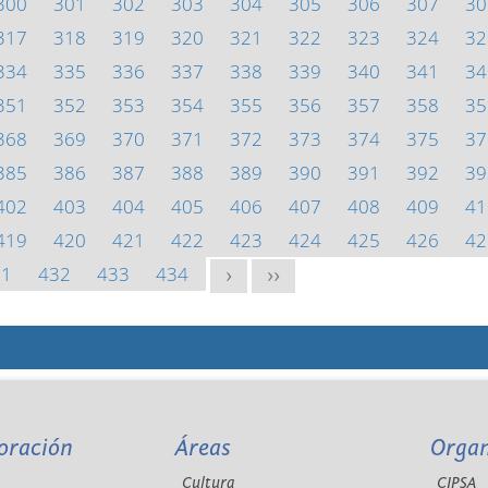
300
301
302
303
304
305
306
307
30
317
318
319
320
321
322
323
324
32
334
335
336
337
338
339
340
341
34
351
352
353
354
355
356
357
358
35
368
369
370
371
372
373
374
375
37
385
386
387
388
389
390
391
392
39
402
403
404
405
406
407
408
409
41
419
420
421
422
423
424
425
426
42
31
432
433
434
>
>>
oración
Áreas
Orga
Cultura
CIPSA