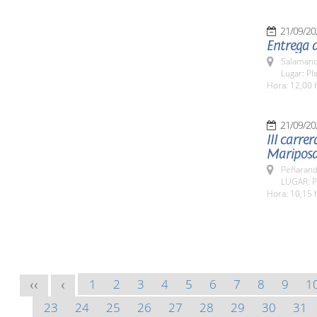
21/09/20
Entrega d
Salamanc
Lugar: P
Hora: 12,00 
21/09/20
III carre
Mariposa
Peñarandi
LUGAR: P
Hora: 10,15 
1
2
3
4
5
6
7
8
9
1
<<
<
23
24
25
26
27
28
29
30
31