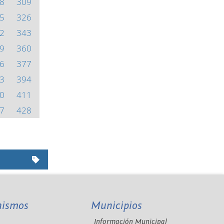
8
309
5
326
2
343
9
360
6
377
3
394
0
411
7
428
nismos
Municipios
Información Municipal