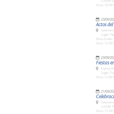
LUGAR Sa
Hora: 10,30 
23/09/20
Actos de
Salamanc
Lugar: Fa
Dioscórides.
Hora: 12:30 
23/09/20
Fiestas e
Espeja (
Lugar: Es
Hora: 12:00 
21/09/20
Celebraci
Salamanc
LUGAR: Pa
Hora: 13,30 