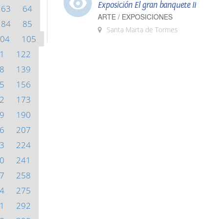
Exposición El gran banquete II
63
64
ARTE / EXPOSICIONES
84
85
Santa Marta de Tormes
04
105
1
122
8
139
5
156
2
173
9
190
6
207
3
224
0
241
7
258
4
275
1
292