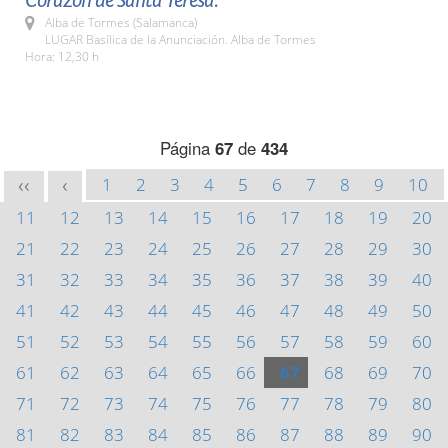
Corazón de Santa Teresa.
Alba de Tormes (Salamanca)
LUGAR Basílica de la Anunciación. Alba de Tormes
Hora: 12,30 h
Página
67
de
434
1
2
3
4
5
6
7
8
9
10
<<
<
11
12
13
14
15
16
17
18
19
20
21
22
23
24
25
26
27
28
29
30
31
32
33
34
35
36
37
38
39
40
41
42
43
44
45
46
47
48
49
50
51
52
53
54
55
56
57
58
59
60
61
62
63
64
65
66
67
68
69
70
71
72
73
74
75
76
77
78
79
80
81
82
83
84
85
86
87
88
89
90