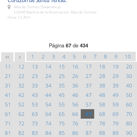
Corazón de Santa Teresa.
Alba de Tormes (Salamanca)
LUGAR Basílica de la Anunciación. Alba de Tormes
Hora: 12,30 h
Página
67
de
434
1
2
3
4
5
6
7
8
9
10
<<
<
11
12
13
14
15
16
17
18
19
20
21
22
23
24
25
26
27
28
29
30
31
32
33
34
35
36
37
38
39
40
41
42
43
44
45
46
47
48
49
50
51
52
53
54
55
56
57
58
59
60
61
62
63
64
65
66
67
68
69
70
71
72
73
74
75
76
77
78
79
80
81
82
83
84
85
86
87
88
89
90