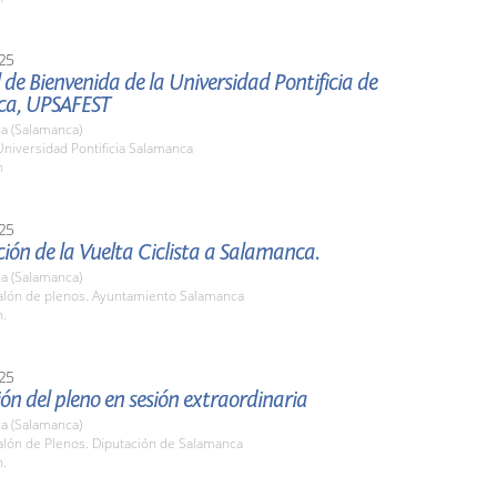
25
al de Bienvenida de la Universidad Pontificia de
ca, UPSAFEST
a (Salamanca)
Universidad Pontificia Salamanca
h
25
ión de la Vuelta Ciclista a Salamanca.
a (Salamanca)
lón de plenos. Ayuntamiento Salamanca
h.
25
ón del pleno en sesión extraordinaria
a (Salamanca)
lón de Plenos. Diputación de Salamanca
h.