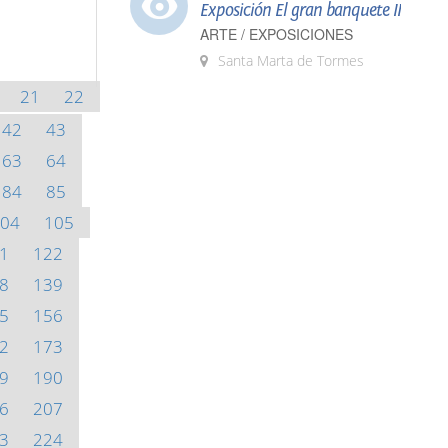
Exposición El gran banquete II
ARTE / EXPOSICIONES
Santa Marta de Tormes
21
22
42
43
63
64
84
85
04
105
1
122
8
139
5
156
2
173
9
190
6
207
3
224