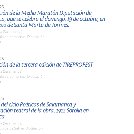
25
ción de la Media Maratón Diputación de
, que se celebra el domingo, 19 de octubre, en
ipio de Santa Marta de Tormes.
a (Salamanca)
la de comarcas. Diputación
h.
25
ión de la tercera edición de TIREPROFEST
a (Salamanca)
la de comarcas. Diputación
h
25
del ciclo Poéticas de Salamanca y
ación teatral de la obra, 1912 Sorolla en
ca
a (Salamanca)
tio de La Salina. Diputación
h