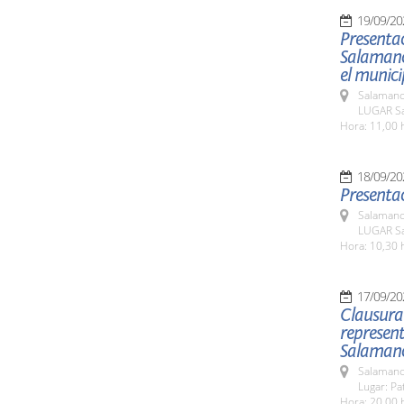
19/09/20
Presenta
Salamanca
el munic
Salamanc
LUGAR Sa
Hora: 11,00 
18/09/20
Presentac
Salamanc
LUGAR Sa
Hora: 10,30 
17/09/20
Clausura 
represent
Salaman
Salamanc
Lugar: Pa
Hora: 20,00 