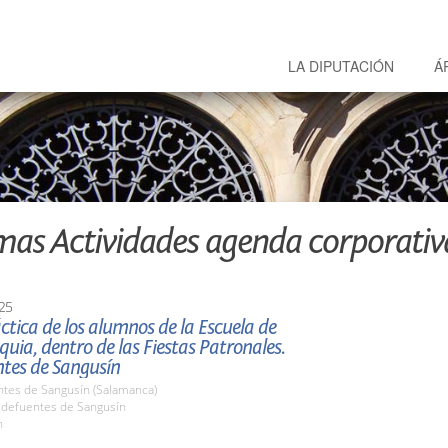
LA DIPUTACIÓN
Á
mas Actividades agenda corporativ
25
ctica de los alumnos de la Escuela de
ia, dentro de las Fiestas Patronales.
ntes de Sangusín
ntes de Sangusín (Salamanca)
aldefuentes de Sangusín
h