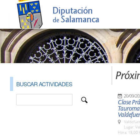
Próxi
BUSCAR ACTIVIDADES
20/09/20
Clase Prá
Tauromaqu
Valdefue
Valdefue
Lugar: V
Hora: 18,00 