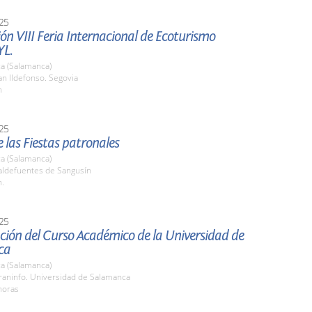
25
ón VIII Feria Internacional de Ecoturismo
L.
a (Salamanca)
n Ildefonso. Segovia
h
25
 las Fiestas patronales
a (Salamanca)
ldefuentes de Sangusín
h.
25
ción del Curso Académico de la Universidad de
ca
a (Salamanca)
raninfo. Universidad de Salamanca
horas