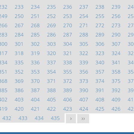
232
233
234
235
236
237
238
239
24
249
250
251
252
253
254
255
256
25
266
267
268
269
270
271
272
273
27
283
284
285
286
287
288
289
290
29
300
301
302
303
304
305
306
307
30
317
318
319
320
321
322
323
324
32
334
335
336
337
338
339
340
341
34
351
352
353
354
355
356
357
358
35
368
369
370
371
372
373
374
375
37
385
386
387
388
389
390
391
392
39
402
403
404
405
406
407
408
409
41
419
420
421
422
423
424
425
426
42
432
433
434
435
>
>>