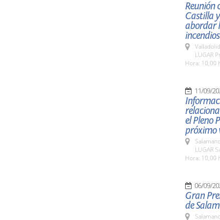
Reunión c
Castilla 
abordar l
incendios
Valladolid
LUGAR Pre
Hora: 10,00 
11/09/20
Informaci
relaciona
el Pleno 
próximo v
Salamanc
LUGAR Sa
Hora: 10,00 
06/09/20
Gran Pre
de Sala
Salamanc