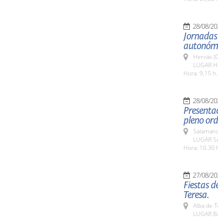
28/08/20
Jornadas 
autonómi
Hervás (
LUGAR Ho
Hora: 9,15 h.
28/08/20
Presentac
pleno ord
Salamanc
LUGAR Sa
Hora: 10.30 
27/08/20
Fiestas d
Teresa.
Alba de 
LUGAR Bas