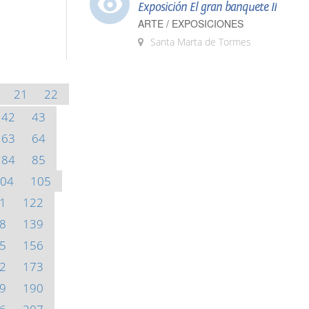
Exposición El gran banquete II
ARTE / EXPOSICIONES
Santa Marta de Tormes
21
22
42
43
63
64
84
85
04
105
1
122
8
139
5
156
2
173
9
190