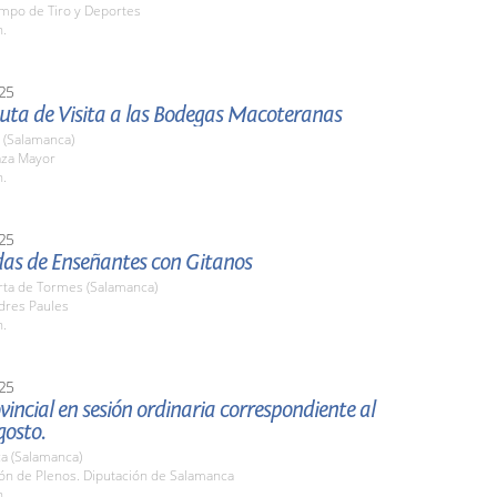
ampo de Tiro y Deportes
h.
25
Ruta de Visita a las Bodegas Macoteranas
 (Salamanca)
aza Mayor
h.
25
das de Enseñantes con Gitanos
rta de Tormes (Salamanca)
dres Paules
h.
25
vincial en sesión ordinaria correspondiente al
gosto.
a (Salamanca)
lón de Plenos. Diputación de Salamanca
h.