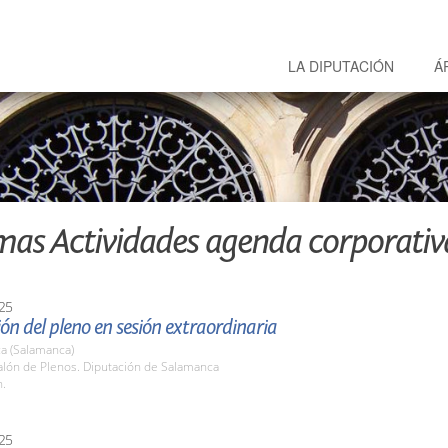
LA DIPUTACIÓN
Á
mas Actividades agenda corporativ
25
ón del pleno en sesión extraordinaria
a (Salamanca)
lón de Plenos. Diputación de Salamanca
h.
25