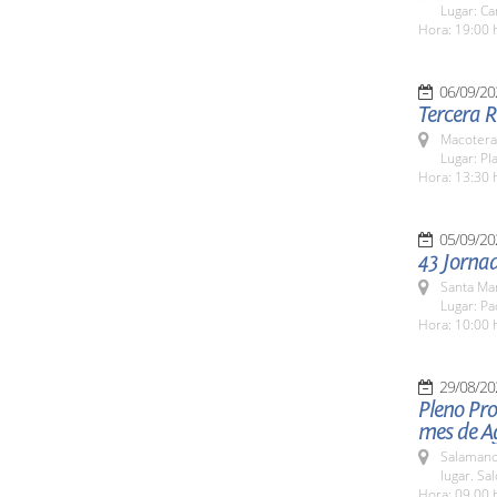
Lugar: C
Hora: 19:00 
06/09/20
Tercera 
Macotera
Lugar: Pl
Hora: 13:30 
05/09/20
43 Jorna
Santa Ma
Lugar: Pa
Hora: 10:00 
29/08/20
Pleno Pro
mes de A
Salamanc
lugar. Sa
Hora: 09,00 