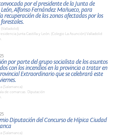
onvocada por el presidente de la Junta de
y León, Alfonso Fernández Mañueco, para
a recuperación de las zonas afectadas por los
 forestales.
 (Valladolid)
sidencia Junta Castilla y León. (Colegio La Asunción) Valladolid
h.
25
ón por parte del grupo socialista de los asuntos
dos con los incendios en la provincia a tratar en
Provincial Extraordinario que se celebrará este
iernes.
a (Salamanca)
la de comarcas. Diputación
h.
25
mio Diputación del Concurso de Hípica Ciudad
manca
a (Salamanca)