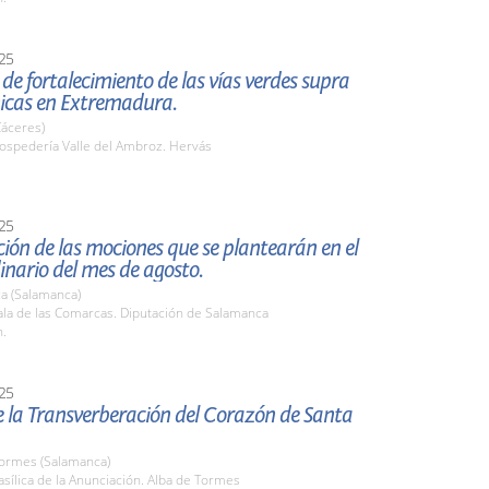
25
de fortalecimiento de las vías verdes supra
cas en Extremadura.
Cáceres)
spedería Valle del Ambroz. Hervás
25
ión de las mociones que se plantearán en el
inario del mes de agosto.
a (Salamanca)
la de las Comarcas. Diputación de Salamanca
h.
25
e la Transverberación del Corazón de Santa
Tormes (Salamanca)
ílica de la Anunciación. Alba de Tormes