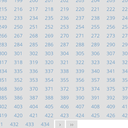
198
199
200
201
202
203
204
205
20
215
216
217
218
219
220
221
222
22
232
233
234
235
236
237
238
239
24
249
250
251
252
253
254
255
256
25
266
267
268
269
270
271
272
273
27
283
284
285
286
287
288
289
290
29
300
301
302
303
304
305
306
307
30
317
318
319
320
321
322
323
324
32
334
335
336
337
338
339
340
341
34
351
352
353
354
355
356
357
358
35
368
369
370
371
372
373
374
375
37
385
386
387
388
389
390
391
392
39
402
403
404
405
406
407
408
409
41
419
420
421
422
423
424
425
426
42
31
432
433
434
>
>>