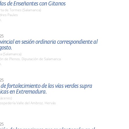
das de Enseñantes con Gitanos
rta de Tormes (Salamanca)
dres Paules
h.
25
vincial en sesión ordinaria correspondiente al
gosto.
a (Salamanca)
lón de Plenos. Diputación de Salamanca
h.
25
de fortalecimiento de las vías verdes supra
cas en Extremadura.
Cáceres)
spedería Valle del Ambroz. Hervás
25