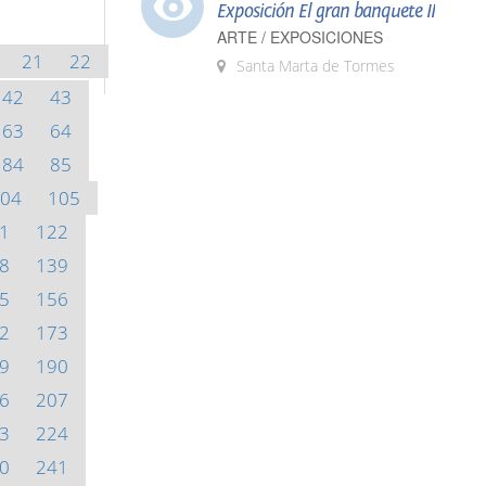
Exposición El gran banquete II
ARTE / EXPOSICIONES
21
22
Santa Marta de Tormes
42
43
63
64
84
85
04
105
1
122
8
139
5
156
2
173
9
190
6
207
3
224
0
241