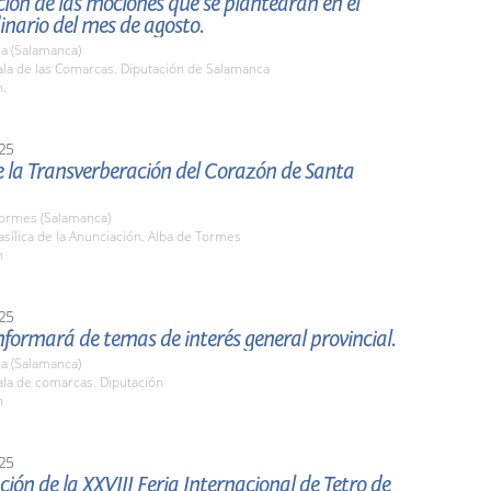
ión de las mociones que se plantearán en el
inario del mes de agosto.
a (Salamanca)
la de las Comarcas. Diputación de Salamanca
h.
25
e la Transverberación del Corazón de Santa
Tormes (Salamanca)
ílica de la Anunciación. Alba de Tormes
h
25
nformará de temas de interés general provincial.
a (Salamanca)
la de comarcas. Diputación
h
25
ión de la XXVIII Feria Internacional de Tetro de