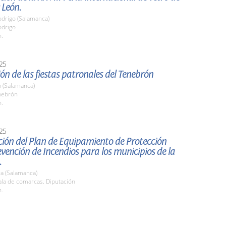
 León.
odrigo (Salamanca)
odrigo
h.
25
ón de las fiestas patronales del Tenebrón
 (Salamanca)
nebrón
h.
25
ión del Plan de Equipamiento de Protección
revención de Incendios para los municipios de la
.
a (Salamanca)
la de comarcas. Diputación
h.