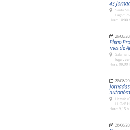
43 Jorna
Santa Ma
Lugar: Pa
Hora: 10:00 
29/08/20
Pleno Pro
mes de A
Salamanc
lugar. Sa
Hora: 09,00 
28/08/20
Jornadas 
autonómi
Hervás (
LUGAR Ho
Hora: 9,15 h.
28/08/20