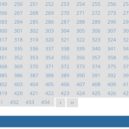
249
250
251
252
253
254
255
256
25
266
267
268
269
270
271
272
273
27
283
284
285
286
287
288
289
290
29
300
301
302
303
304
305
306
307
30
317
318
319
320
321
322
323
324
32
334
335
336
337
338
339
340
341
34
351
352
353
354
355
356
357
358
35
368
369
370
371
372
373
374
375
37
385
386
387
388
389
390
391
392
39
402
403
404
405
406
407
408
409
41
419
420
421
422
423
424
425
426
42
31
432
433
434
>
>>