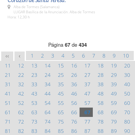
Corazón de Santa Teresa.
Alba de Tormes (Salamanca)
LUGAR Basílica de la Anunciación. Alba de Tormes
Hora: 12,30 h
Página
67
de
434
1
2
3
4
5
6
7
8
9
10
<<
<
11
12
13
14
15
16
17
18
19
20
21
22
23
24
25
26
27
28
29
30
31
32
33
34
35
36
37
38
39
40
41
42
43
44
45
46
47
48
49
50
51
52
53
54
55
56
57
58
59
60
61
62
63
64
65
66
67
68
69
70
71
72
73
74
75
76
77
78
79
80
81
82
83
84
85
86
87
88
89
90