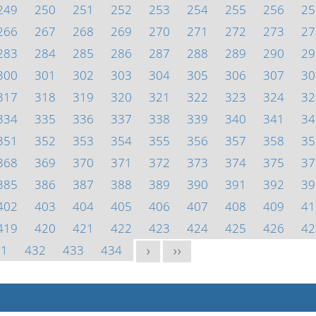
249
250
251
252
253
254
255
256
25
266
267
268
269
270
271
272
273
27
283
284
285
286
287
288
289
290
29
300
301
302
303
304
305
306
307
30
317
318
319
320
321
322
323
324
32
334
335
336
337
338
339
340
341
34
351
352
353
354
355
356
357
358
35
368
369
370
371
372
373
374
375
37
385
386
387
388
389
390
391
392
39
402
403
404
405
406
407
408
409
41
419
420
421
422
423
424
425
426
42
31
432
433
434
>
>>