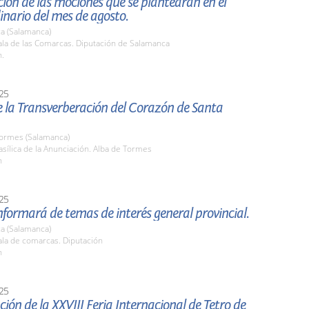
ión de las mociones que se plantearán en el
inario del mes de agosto.
a (Salamanca)
la de las Comarcas. Diputación de Salamanca
h.
25
e la Transverberación del Corazón de Santa
Tormes (Salamanca)
ílica de la Anunciación. Alba de Tormes
h
25
nformará de temas de interés general provincial.
a (Salamanca)
la de comarcas. Diputación
h
25
ión de la XXVIII Feria Internacional de Tetro de