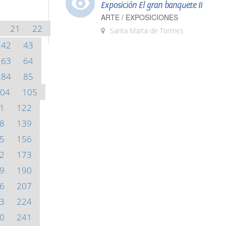
Exposición El gran banquete II
ARTE / EXPOSICIONES
21
22
Santa Marta de Tormes
42
43
63
64
84
85
04
105
1
122
8
139
5
156
2
173
9
190
6
207
3
224
0
241