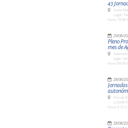
43 Jorna
Santa Ma
Lugar: Pa
Hora: 10:00 
29/08/20
Pleno Pro
mes de A
Salamanc
lugar. Sa
Hora: 09,00 
28/08/20
Jornadas 
autonómi
Hervás (
LUGAR Ho
Hora: 9,15 h.
28/08/20