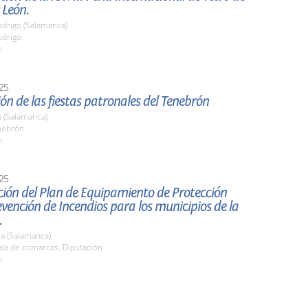
 León.
odrigo (Salamanca)
odrigo
h.
25
ón de las fiestas patronales del Tenebrón
 (Salamanca)
nebrón
h.
25
ión del Plan de Equipamiento de Protección
revención de Incendios para los municipios de la
.
a (Salamanca)
la de comarcas. Diputación
h.