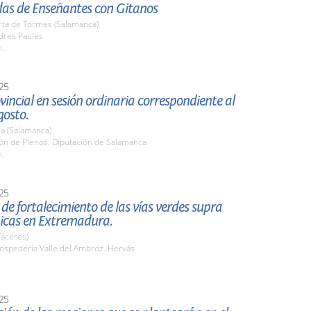
das de Enseñantes con Gitanos
rta de Tormes (Salamanca)
dres Paules
h.
25
vincial en sesión ordinaria correspondiente al
gosto.
a (Salamanca)
lón de Plenos. Diputación de Salamanca
h.
25
de fortalecimiento de las vías verdes supra
cas en Extremadura.
Cáceres)
spedería Valle del Ambroz. Hervás
25