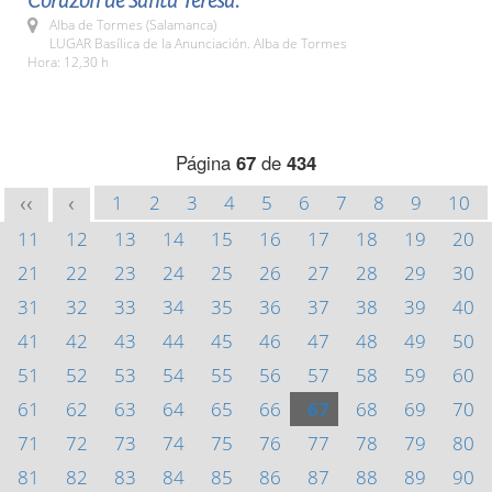
Corazón de Santa Teresa.
Alba de Tormes (Salamanca)
LUGAR Basílica de la Anunciación. Alba de Tormes
Hora: 12,30 h
Página
67
de
434
1
2
3
4
5
6
7
8
9
10
<<
<
11
12
13
14
15
16
17
18
19
20
21
22
23
24
25
26
27
28
29
30
31
32
33
34
35
36
37
38
39
40
41
42
43
44
45
46
47
48
49
50
51
52
53
54
55
56
57
58
59
60
61
62
63
64
65
66
67
68
69
70
71
72
73
74
75
76
77
78
79
80
81
82
83
84
85
86
87
88
89
90