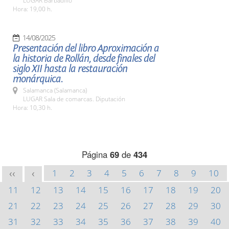
LUGAR Barbadillo
Hora: 19,00 h.
14/08/2025
Presentación del libro Aproximación a
la historia de Rollán, desde finales del
siglo XII hasta la restauración
monárquica.
Salamanca (Salamanca)
LUGAR Sala de comarcas. Diputación
Hora: 10,30 h.
Página
69
de
434
1
2
3
4
5
6
7
8
9
10
<<
<
11
12
13
14
15
16
17
18
19
20
21
22
23
24
25
26
27
28
29
30
31
32
33
34
35
36
37
38
39
40