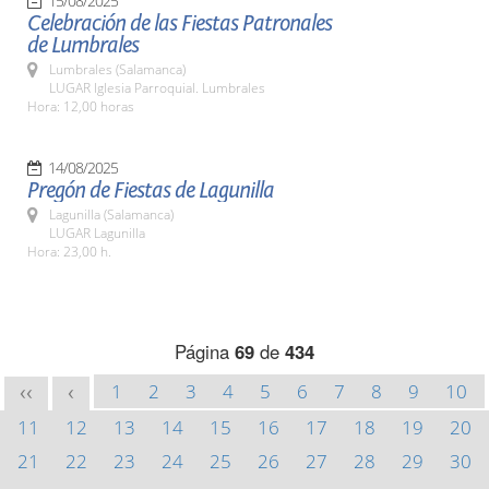
15/08/2025
Celebración de las Fiestas Patronales
de Lumbrales
Lumbrales (Salamanca)
LUGAR Iglesia Parroquial. Lumbrales
Hora: 12,00 horas
14/08/2025
Pregón de Fiestas de Lagunilla
Lagunilla (Salamanca)
LUGAR Lagunilla
Hora: 23,00 h.
Página
69
de
434
1
2
3
4
5
6
7
8
9
10
<<
<
11
12
13
14
15
16
17
18
19
20
21
22
23
24
25
26
27
28
29
30