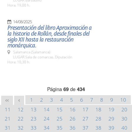
LUGAR Barbadillo
Hora: 19,00 h.
14/08/2025
Presentación del libro Aproximación a
la historia de Rollán, desde finales del
siglo XII hasta la restauración
monárquica.
Salamanca (Salamanca)
LUGAR Sala de comarcas. Diputación
Hora: 10,30 h.
Página
69
de
434
1
2
3
4
5
6
7
8
9
10
<<
<
11
12
13
14
15
16
17
18
19
20
21
22
23
24
25
26
27
28
29
30
31
32
33
34
35
36
37
38
39
40