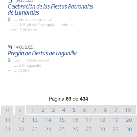
15/08/2025
Celebración de las Fiestas Patronales
de Lumbrales
Lumbrales (Salamanca)
LUGAR Iglesia Parroquial. Lumbrales
Hora: 12,00 horas
14/08/2025
Pregón de Fiestas de Lagunilla
Lagunilla (Salamanca)
LUGAR Lagunilla
Hora: 23,00 h.
Página
69
de
434
1
2
3
4
5
6
7
8
9
10
<<
<
11
12
13
14
15
16
17
18
19
20
21
22
23
24
25
26
27
28
29
30