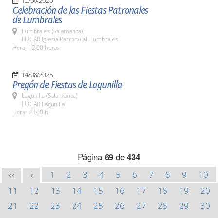
15/08/2025
Celebración de las Fiestas Patronales
de Lumbrales
Lumbrales (Salamanca)
LUGAR Iglesia Parroquial. Lumbrales
Hora: 12,00 horas
14/08/2025
Pregón de Fiestas de Lagunilla
Lagunilla (Salamanca)
LUGAR Lagunilla
Hora: 23,00 h.
Página
69
de
434
1
2
3
4
5
6
7
8
9
10
<<
<
11
12
13
14
15
16
17
18
19
20
21
22
23
24
25
26
27
28
29
30