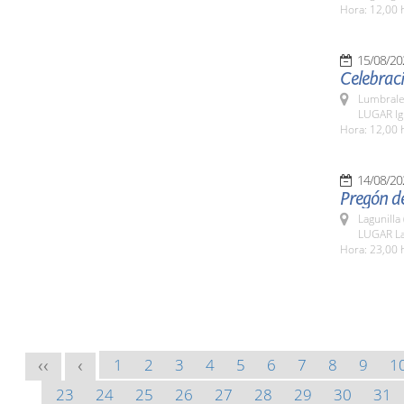
Hora: 12,00 
15/08/20
Celebraci
Lumbrale
LUGAR Igl
Hora: 12,00 
14/08/20
Pregón de
Lagunilla
LUGAR La
Hora: 23,00 
1
2
3
4
5
6
7
8
9
1
<<
<
23
24
25
26
27
28
29
30
31