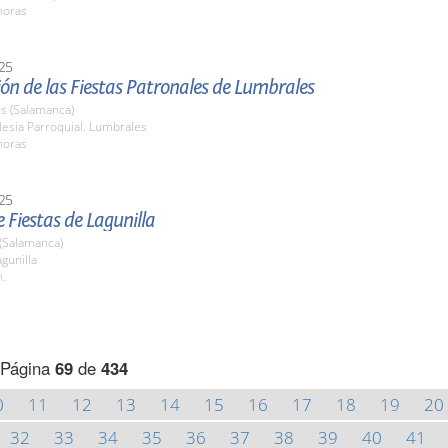
horas
25
ón de las Fiestas Patronales de Lumbrales
s (Salamanca)
esia Parroquial. Lumbrales
horas
25
 Fiestas de Lagunilla
 (Salamanca)
gunilla
h.
Página
69
de
434
0
11
12
13
14
15
16
17
18
19
20
32
33
34
35
36
37
38
39
40
41