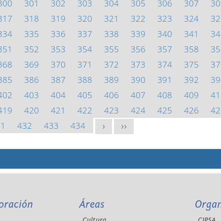
300
301
302
303
304
305
306
307
30
317
318
319
320
321
322
323
324
32
334
335
336
337
338
339
340
341
34
351
352
353
354
355
356
357
358
35
368
369
370
371
372
373
374
375
37
385
386
387
388
389
390
391
392
39
402
403
404
405
406
407
408
409
41
419
420
421
422
423
424
425
426
42
31
432
433
434
>
>>
oración
Áreas
Orga
Cultura
CIPSA