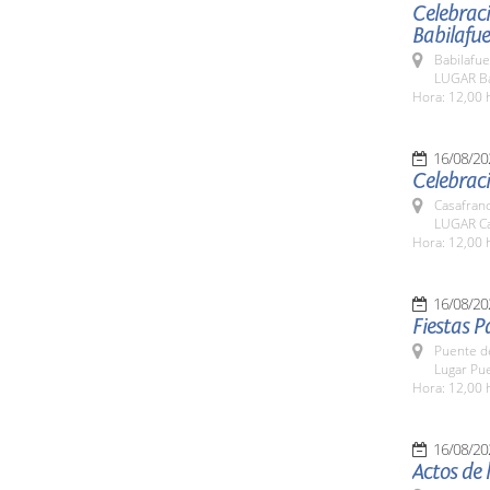
Celebraci
Babilafu
Babilafue
LUGAR Ba
Hora: 12,00 
16/08/20
Celebraci
Casafran
LUGAR Ca
Hora: 12,00 
16/08/20
Fiestas 
Puente d
Lugar Pu
Hora: 12,00 
16/08/20
Actos de 