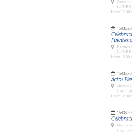
Cabeza de
LUGAR Ca
Hora: 12,00 
15/08/20
Celebraci
Fuentes 
Fuentes 
LUGAR Fu
Hora: 13,00 
15/08/20
Actos Fie
Alberca (
Lugar : I
Hora: 12,00 
15/08/20
Celebraci
Macotera
Lugar Igl