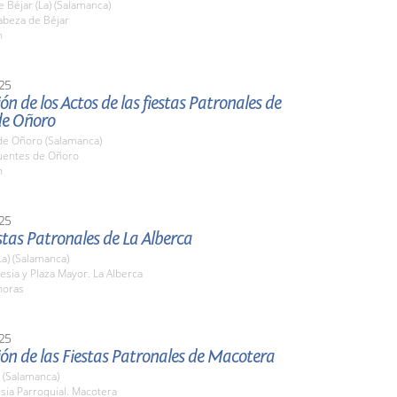
 Béjar (La) (Salamanca)
beza de Béjar
h
25
ón de los Actos de las fiestas Patronales de
de Oñoro
de Oñoro (Salamanca)
entes de Oñoro
h
25
stas Patronales de La Alberca
La) (Salamanca)
glesia y Plaza Mayor. La Alberca
horas
25
ón de las Fiestas Patronales de Macotera
 (Salamanca)
esia Parroquial. Macotera