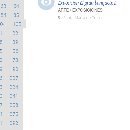
Exposición El gran banquete II
63
64
ARTE / EXPOSICIONES
84
85
Santa Marta de Tormes
04
105
1
122
8
139
5
156
2
173
9
190
6
207
3
224
0
241
7
258
4
275
1
292