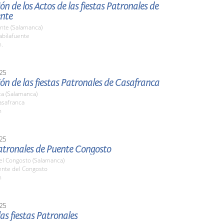
ón de los Actos de las fiestas Patronales de
ente
nte (Salamanca)
bilafuente
h.
25
ón de las fiestas Patronales de Casafranca
ca (Salamanca)
safranca
h
25
Patronales de Puente Congosto
el Congosto (Salamanca)
ente del Congosto
h
25
las fiestas Patronales