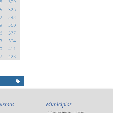
8
309
5
326
2
343
9
360
6
377
3
394
0
411
7
428
nismos
Municipios
Información Municipal