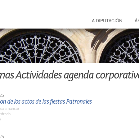
LA DIPUTACIÓN
Á
mas Actividades agenda corporativ
25
on de los actos de las fiestas Patronales
(Salamanca)
edrada
h
25