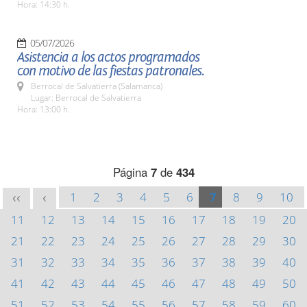
Hora: 14:30 h.
05/07/2026
Asistencia a los actos programados
con motivo de las fiestas patronales.
Berrocal de Salvatierra (Salamanca)
Lugar: Berrocal de Salvatierra
Hora: 13:00 h.
Página
7
de
434
1
2
3
4
5
6
7
8
9
10
<<
<
11
12
13
14
15
16
17
18
19
20
21
22
23
24
25
26
27
28
29
30
31
32
33
34
35
36
37
38
39
40
41
42
43
44
45
46
47
48
49
50
51
52
53
54
55
56
57
58
59
60