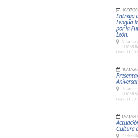
10/07/20
Entrega 
Lengua I
por la Fu
León.
Villarino
LUGAR Res
Hora: 11,30 
10/07/20
Presenta
Aniversa
Salamanc
LUGAR Sa
Hora: 11,30 
09/07/20
Actuación
Cultura e
Pedrosill