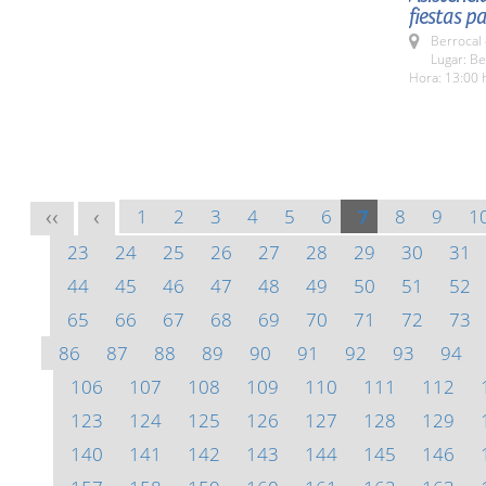
fiestas p
Berrocal 
Lugar: Be
Hora: 13:00 
1
2
3
4
5
6
7
8
9
1
<<
<
23
24
25
26
27
28
29
30
31
44
45
46
47
48
49
50
51
52
65
66
67
68
69
70
71
72
73
86
87
88
89
90
91
92
93
94
106
107
108
109
110
111
112
123
124
125
126
127
128
129
140
141
142
143
144
145
146