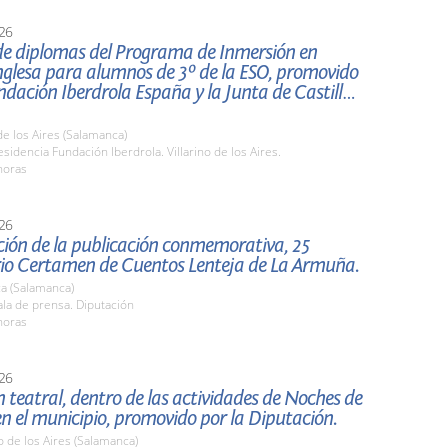
26
de diplomas del Programa de Inmersión en
nglesa para alumnos de 3º de la ESO, promovido
ndación Iberdrola España y la Junta de Castilla y
 de los Aires (Salamanca)
idencia Fundación Iberdrola. Villarino de los Aires.
horas
26
ción de la publicación conmemorativa, 25
rio Certamen de Cuentos Lenteja de La Armuña.
a (Salamanca)
la de prensa. Diputación
horas
26
 teatral, dentro de las actividades de Noches de
n el municipio, promovido por la Diputación.
o de los Aires (Salamanca)