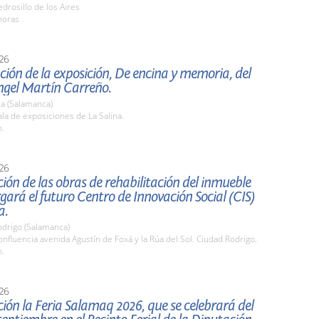
rosillo de los Aires
horas
26
ión de la exposición, De encina y memoria, del
ngel Martín Carreño.
a (Salamanca)
a de exposiciones de La Salina.
h.
26
ión de las obras de rehabilitación del inmueble
gará el futuro Centro de Innovación Social (CIS)
a.
odrigo (Salamanca)
fluencia avenida Agustín de Foxá y la Rúa del Sol. Ciudad Rodrigo.
h.
26
ión la Feria Salamaq 2026, que se celebrará del