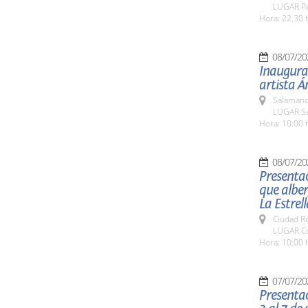
LUGAR Ped
Hora: 22,30 
08/07/20
Inaugurac
artista Á
Salamanc
LUGAR Sal
Hora: 10:00 
08/07/20
Presentac
que alber
La Estrell
Ciudad R
LUGAR Con
Hora: 10:00 
07/07/20
Presentac