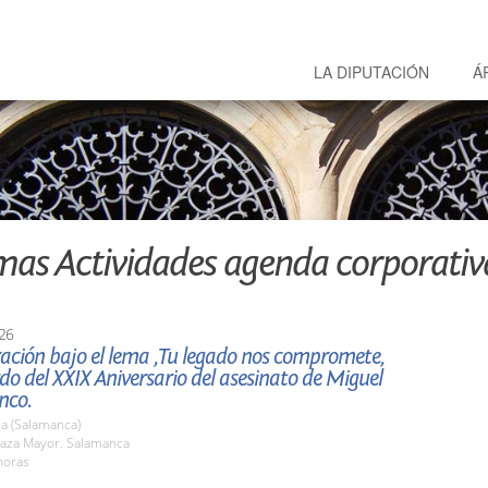
LA DIPUTACIÓN
Á
mas Actividades agenda corporativ
26
ación bajo el lema ,Tu legado nos compromete,
do del XXIX Aniversario del asesinato de Miguel
nco.
a (Salamanca)
aza Mayor. Salamanca
horas