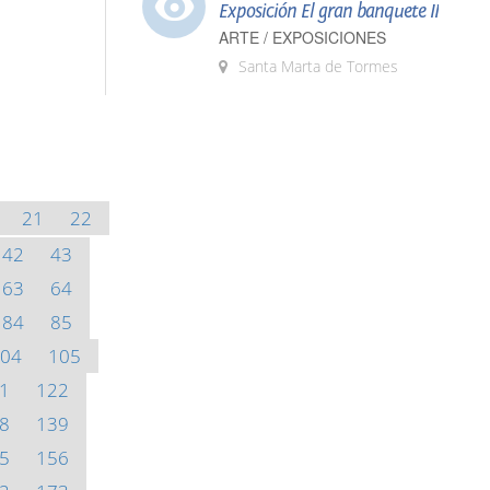
Exposición El gran banquete II
ARTE / EXPOSICIONES
Santa Marta de Tormes
21
22
42
43
63
64
84
85
04
105
1
122
8
139
5
156