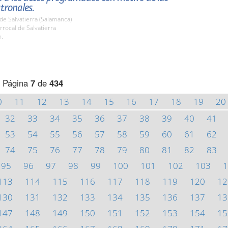
atronales.
de Salvatierra (Salamanca)
rrocal de Salvatierra
h.
Página
7
de
434
0
11
12
13
14
15
16
17
18
19
20
32
33
34
35
36
37
38
39
40
41
53
54
55
56
57
58
59
60
61
62
74
75
76
77
78
79
80
81
82
83
95
96
97
98
99
100
101
102
103
1
113
114
115
116
117
118
119
120
12
130
131
132
133
134
135
136
137
13
147
148
149
150
151
152
153
154
15