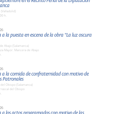
 septiembre en el Recinto Ferial de la Diputación
manca
 (Valladolid)
00 h.
26
a a la puesta en escena de la obra "La luz oscura
de Abajo (Salamanca)
aza Mayor. Mancera de Abajo
h.
26
a a la comida de confraternidad con motivo de
as Patronales
 del Obispo (Salamanca)
rrascal del Obispo
h.
26
a a los actos programados con motivo de las