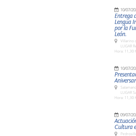
10/07/20
Entrega 
Lengua I
por la Fu
León.
Villarino
LUGAR Res
Hora: 11,30 
10/07/20
Presenta
Aniversa
Salamanc
LUGAR Sa
Hora: 11,30 
09/07/20
Actuación
Cultura e
Pedrosill