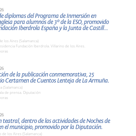
26
de diplomas del Programa de Inmersión en
nglesa para alumnos de 3º de la ESO, promovido
ndación Iberdrola España y la Junta de Castilla y
 de los Aires (Salamanca)
idencia Fundación Iberdrola. Villarino de los Aires.
horas
26
ción de la publicación conmemorativa, 25
rio Certamen de Cuentos Lenteja de La Armuña.
a (Salamanca)
la de prensa. Diputación
horas
26
 teatral, dentro de las actividades de Noches de
n el municipio, promovido por la Diputación.
o de los Aires (Salamanca)