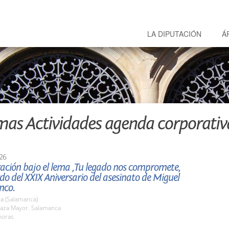
LA DIPUTACIÓN
Á
mas Actividades agenda corporativ
26
ación bajo el lema ,Tu legado nos compromete,
do del XXIX Aniversario del asesinato de Miguel
nco.
a (Salamanca)
aza Mayor. Salamanca
horas