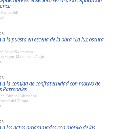
 septiembre en el Recinto Ferial de la Diputación
manca
 (Valladolid)
00 h.
26
a a la puesta en escena de la obra "La luz oscura
de Abajo (Salamanca)
aza Mayor. Mancera de Abajo
h.
26
a a la comida de confraternidad con motivo de
as Patronales
 del Obispo (Salamanca)
rrascal del Obispo
h.
26
a a los actos programados con motivo de las