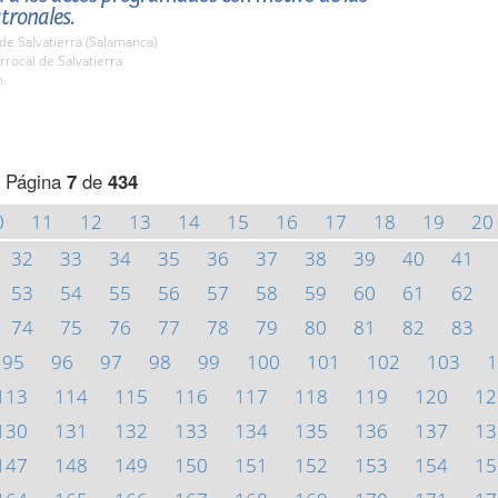
atronales.
de Salvatierra (Salamanca)
rrocal de Salvatierra
h.
Página
7
de
434
0
11
12
13
14
15
16
17
18
19
20
32
33
34
35
36
37
38
39
40
41
53
54
55
56
57
58
59
60
61
62
74
75
76
77
78
79
80
81
82
83
95
96
97
98
99
100
101
102
103
1
113
114
115
116
117
118
119
120
12
130
131
132
133
134
135
136
137
13
147
148
149
150
151
152
153
154
15