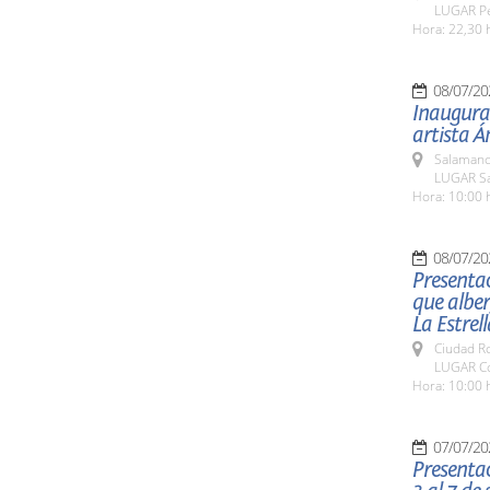
LUGAR Ped
Hora: 22,30 
08/07/20
Inaugurac
artista Á
Salamanc
LUGAR Sal
Hora: 10:00 
08/07/20
Presentac
que alber
La Estrell
Ciudad R
LUGAR Con
Hora: 10:00 
07/07/20
Presentac