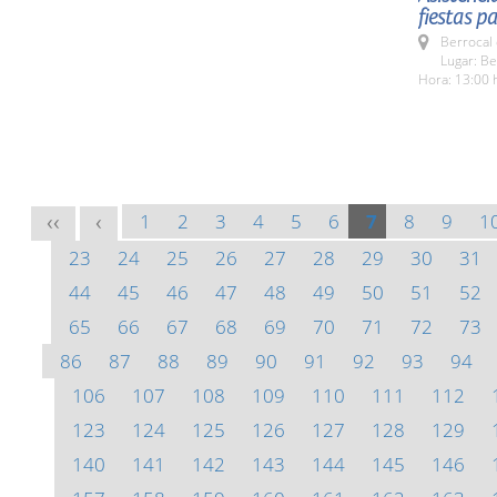
fiestas p
Berrocal 
Lugar: Be
Hora: 13:00 
1
2
3
4
5
6
7
8
9
1
<<
<
23
24
25
26
27
28
29
30
31
44
45
46
47
48
49
50
51
52
65
66
67
68
69
70
71
72
73
86
87
88
89
90
91
92
93
94
106
107
108
109
110
111
112
123
124
125
126
127
128
129
140
141
142
143
144
145
146