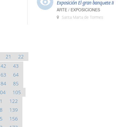
Exposición El gran banquete II
ARTE / EXPOSICIONES
Santa Marta de Tormes
21
22
42
43
63
64
84
85
04
105
1
122
8
139
5
156