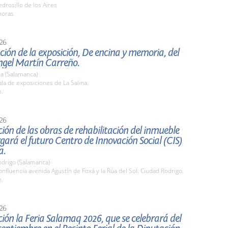
rosillo de los Aires
horas
26
ión de la exposición, De encina y memoria, del
ngel Martín Carreño.
a (Salamanca)
a de exposiciones de La Salina.
h.
26
ión de las obras de rehabilitación del inmueble
gará el futuro Centro de Innovación Social (CIS)
a.
odrigo (Salamanca)
fluencia avenida Agustín de Foxá y la Rúa del Sol. Ciudad Rodrigo.
h.
26
ión la Feria Salamaq 2026, que se celebrará del