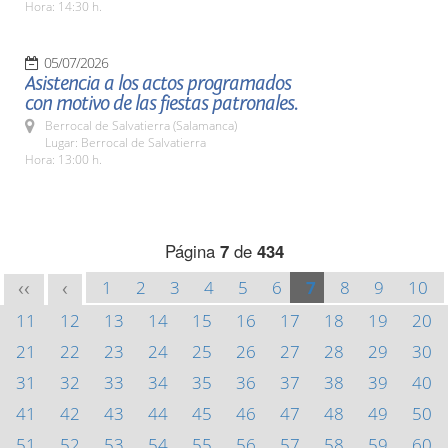
Hora: 14:30 h.
05/07/2026
Asistencia a los actos programados
con motivo de las fiestas patronales.
Berrocal de Salvatierra (Salamanca)
Lugar: Berrocal de Salvatierra
Hora: 13:00 h.
Página
7
de
434
1
2
3
4
5
6
7
8
9
10
<<
<
11
12
13
14
15
16
17
18
19
20
21
22
23
24
25
26
27
28
29
30
31
32
33
34
35
36
37
38
39
40
41
42
43
44
45
46
47
48
49
50
51
52
53
54
55
56
57
58
59
60