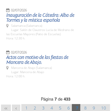
02/07/2026
Inauguración de la Cátedra: Alba de
Tormes y la mística española
Salamanca (Salamanca)
Lugar: Salón de Claustros Lucía de Medrano de
las Escuelas Mayores (Patio de Escuelas)
Hora: 12:30 h.
02/07/2026
Actos con motivo de las fiestas de
Mancera de Abajo.
Mancera de Abajo (Salamanca)
Lugar: Mancera de Abajo
Hora: 12:00 h.
Página
7
de
433
1
2
3
4
5
6
7
8
9
10
<<
<