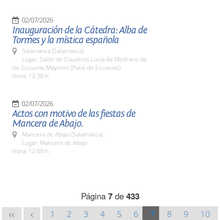
02/07/2026
Inauguración de la Cátedra: Alba de
Tormes y la mística española
Salamanca (Salamanca)
Lugar: Salón de Claustros Lucía de Medrano de
las Escuelas Mayores (Patio de Escuelas)
Hora: 12:30 h.
02/07/2026
Actos con motivo de las fiestas de
Mancera de Abajo.
Mancera de Abajo (Salamanca)
Lugar: Mancera de Abajo
Hora: 12:00 h.
Página
7
de
433
1
2
3
4
5
6
7
8
9
10
<<
<