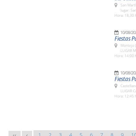
San Martí
lugar: Sa
Hora: 18,30 
10/08/20
Fiestas 
Montejo 
LUGAR M
Hora: 14:00 
10/08/20
Fiestas P
Castella
LUGAR Ca
Hora: 12:45 
1
2
3
4
5
6
7
8
9
1
<<
<