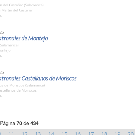
n del Castañar (Salamanca)
n Martín del Castañar
h.
25
Patronales de Montejo
(Salamanca)
ontejo
h.
25
atronales Castellanos de Moriscos
nos de Moriscos (Salamanca)
stellanos de Moriscos
h.
Página
70
de
434
0
11
12
13
14
15
16
17
18
19
20