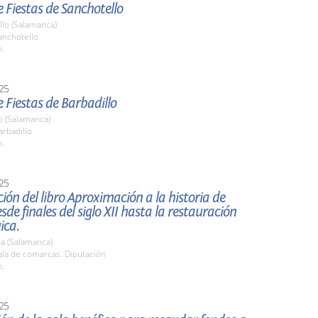
 Fiestas de Sanchotello
llo (Salamanca)
nchotello
h.
25
 Fiestas de Barbadillo
o (Salamanca)
rbadillo
h.
25
ión del libro Aproximación a la historia de
sde finales del siglo XII hasta la restauración
ica.
a (Salamanca)
la de comarcas. Diputación
h.
25