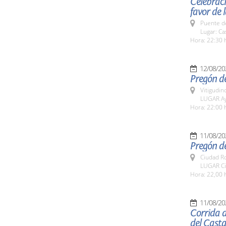
Celebraci
favor de 
Puente d
Lugar: Ca
Hora: 22:30 
12/08/20
Pregón del
Vitigudin
LUGAR Ay
Hora: 22:00 
11/08/20
Pregón d
Ciudad R
LUGAR Ci
Hora: 22,00 
11/08/20
Corrida d
del Cast