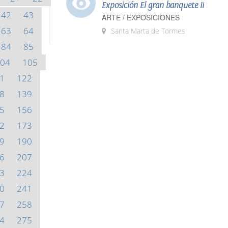
Exposición El gran banquete II
42
43
ARTE / EXPOSICIONES
63
64
Santa Marta de Tormes
84
85
04
105
1
122
8
139
5
156
2
173
9
190
6
207
3
224
0
241
7
258
4
275