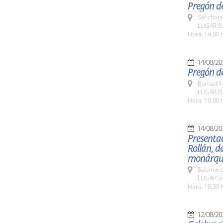
Pregón de
Sanchote
LUGAR Sa
Hora: 19,00 
14/08/20
Pregón de
Barbadill
LUGAR Ba
Hora: 19,00 
14/08/20
Presentac
Rollán, de
monárqu
Salamanc
LUGAR Sa
Hora: 10,30 
12/08/20