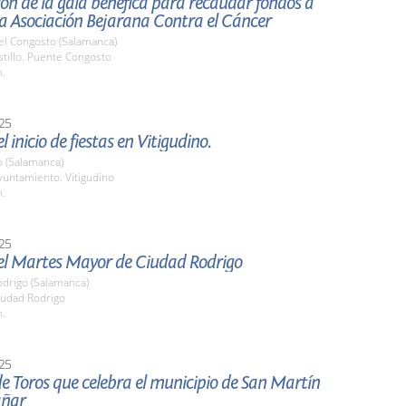
ón de la gala benéfica para recaudar fondos a
la Asociación Bejarana Contra el Cáncer
el Congosto (Salamanca)
stillo. Puente Congosto
h.
25
 inicio de fiestas en Vitigudino.
o (Salamanca)
untamiento. Vitigudino
h.
25
el Martes Mayor de Ciudad Rodrigo
odrigo (Salamanca)
udad Rodrigo
h.
25
e Toros que celebra el municipio de San Martín
añar