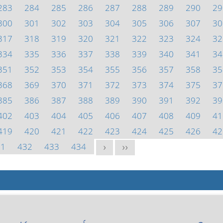
283
284
285
286
287
288
289
290
29
300
301
302
303
304
305
306
307
30
317
318
319
320
321
322
323
324
32
334
335
336
337
338
339
340
341
34
351
352
353
354
355
356
357
358
35
368
369
370
371
372
373
374
375
37
385
386
387
388
389
390
391
392
39
402
403
404
405
406
407
408
409
41
419
420
421
422
423
424
425
426
42
31
432
433
434
>
>>