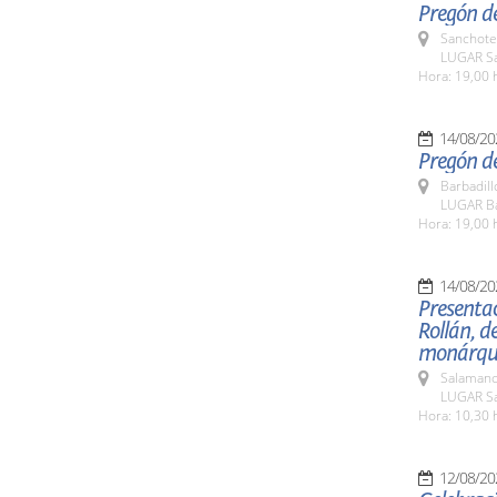
Pregón de
Sanchote
LUGAR Sa
Hora: 19,00 
14/08/20
Pregón de
Barbadill
LUGAR Ba
Hora: 19,00 
14/08/20
Presentac
Rollán, de
monárqu
Salamanc
LUGAR Sa
Hora: 10,30 
12/08/20