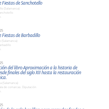
 Fiestas de Sanchotello
llo (Salamanca)
nchotello
h.
25
 Fiestas de Barbadillo
o (Salamanca)
rbadillo
h.
25
ión del libro Aproximación a la historia de
sde finales del siglo XII hasta la restauración
ica.
a (Salamanca)
la de comarcas. Diputación
h.
25