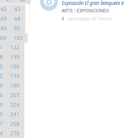
Exposición El gran banquete II
42
43
ARTE / EXPOSICIONES
63
64
Santa Marta de Tormes
84
85
04
105
1
122
8
139
5
156
2
173
9
190
6
207
3
224
0
241
7
258
4
275