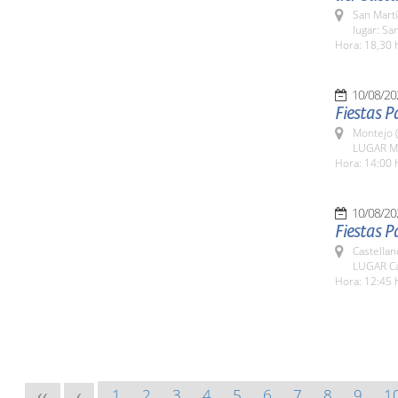
San Martí
lugar: Sa
Hora: 18,30 
10/08/20
Fiestas 
Montejo 
LUGAR M
Hora: 14:00 
10/08/20
Fiestas P
Castella
LUGAR Ca
Hora: 12:45 
1
2
3
4
5
6
7
8
9
1
<<
<