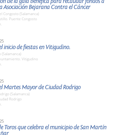
ón de la gala benéfica para recaudar fondos a
la Asociación Bejarana Contra el Cáncer
el Congosto (Salamanca)
stillo. Puente Congosto
h.
25
 inicio de fiestas en Vitigudino.
o (Salamanca)
untamiento. Vitigudino
h.
25
el Martes Mayor de Ciudad Rodrigo
odrigo (Salamanca)
udad Rodrigo
h.
25
e Toros que celebra el municipio de San Martín
añar