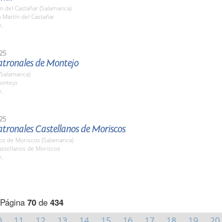
n del Castañar (Salamanca)
n Martín del Castañar
h.
25
Patronales de Montejo
(Salamanca)
ontejo
h.
25
atronales Castellanos de Moriscos
nos de Moriscos (Salamanca)
stellanos de Moriscos
h.
Página
70
de
434
0
11
12
13
14
15
16
17
18
19
20