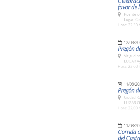
Celebraci
favor de 
Puente d
Lugar: Ca
Hora: 22:30 
12/08/20
Pregón del
Vitigudin
LUGAR Ay
Hora: 22:00 
11/08/20
Pregón d
Ciudad R
LUGAR Ci
Hora: 22,00 
11/08/20
Corrida d
del Cast