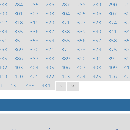
283
284
285
286
287
288
289
290
29
300
301
302
303
304
305
306
307
30
317
318
319
320
321
322
323
324
32
334
335
336
337
338
339
340
341
34
351
352
353
354
355
356
357
358
35
368
369
370
371
372
373
374
375
37
385
386
387
388
389
390
391
392
39
402
403
404
405
406
407
408
409
41
419
420
421
422
423
424
425
426
42
31
432
433
434
>
>>