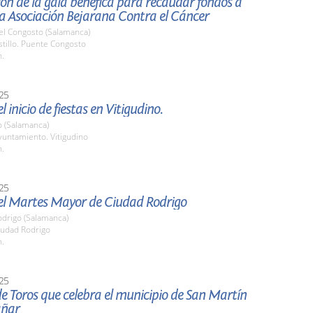
ón de la gala benéfica para recaudar fondos a
la Asociación Bejarana Contra el Cáncer
el Congosto (Salamanca)
stillo. Puente Congosto
h.
25
 inicio de fiestas en Vitigudino.
o (Salamanca)
untamiento. Vitigudino
h.
25
el Martes Mayor de Ciudad Rodrigo
odrigo (Salamanca)
udad Rodrigo
h.
25
e Toros que celebra el municipio de San Martín
añar