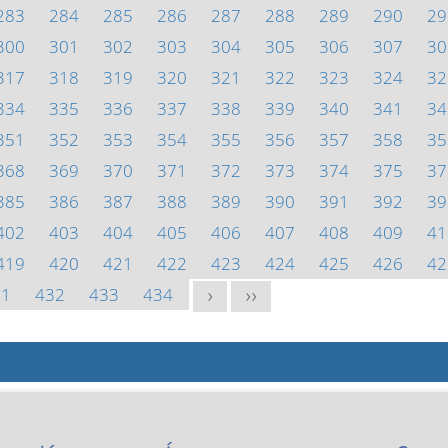
283
284
285
286
287
288
289
290
29
300
301
302
303
304
305
306
307
30
317
318
319
320
321
322
323
324
32
334
335
336
337
338
339
340
341
34
351
352
353
354
355
356
357
358
35
368
369
370
371
372
373
374
375
37
385
386
387
388
389
390
391
392
39
402
403
404
405
406
407
408
409
41
419
420
421
422
423
424
425
426
42
31
432
433
434
>
>>