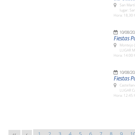
San Martí
lugar: Sa
Hora: 18,30 
10/08/20
Fiestas 
Montejo 
LUGAR M
Hora: 14:00 
10/08/20
Fiestas P
Castella
LUGAR Ca
Hora: 12:45 
1
2
3
4
5
6
7
8
9
1
<<
<