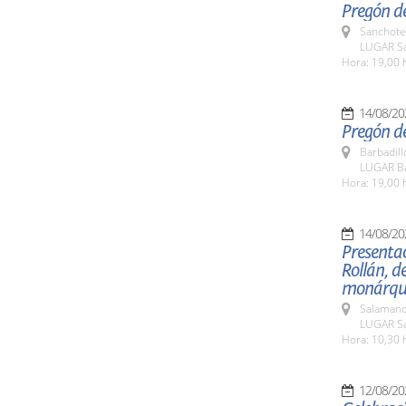
Pregón de
Sanchote
LUGAR Sa
Hora: 19,00 
14/08/20
Pregón de
Barbadill
LUGAR Ba
Hora: 19,00 
14/08/20
Presentac
Rollán, de
monárqu
Salamanc
LUGAR Sa
Hora: 10,30 
12/08/20