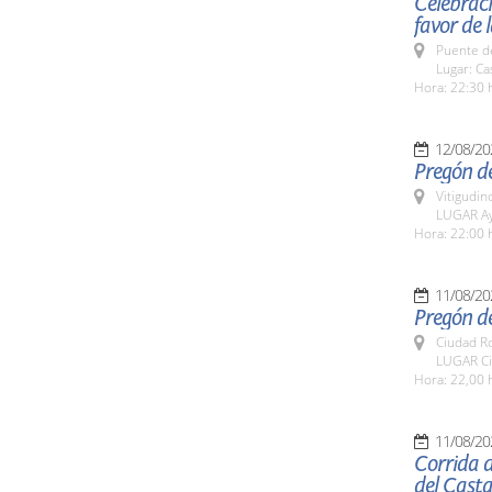
Celebraci
favor de 
Puente d
Lugar: Ca
Hora: 22:30 
12/08/20
Pregón del
Vitigudin
LUGAR Ay
Hora: 22:00 
11/08/20
Pregón d
Ciudad R
LUGAR Ci
Hora: 22,00 
11/08/20
Corrida d
del Cast