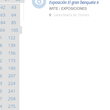
Exposición El gran banquete II
42
43
ARTE / EXPOSICIONES
63
64
Santa Marta de Tormes
84
85
04
105
1
122
8
139
5
156
2
173
9
190
6
207
3
224
0
241
7
258
4
275