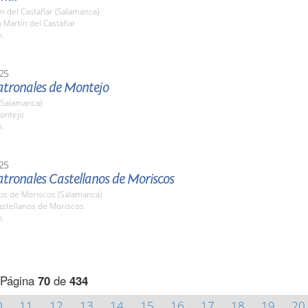
n del Castañar (Salamanca)
n Martín del Castañar
h.
25
Patronales de Montejo
(Salamanca)
ontejo
h.
25
atronales Castellanos de Moriscos
nos de Moriscos (Salamanca)
stellanos de Moriscos
h.
Página
70
de
434
0
11
12
13
14
15
16
17
18
19
20