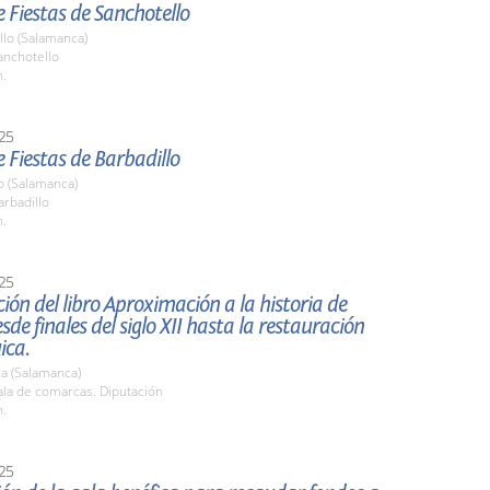
 Fiestas de Sanchotello
llo (Salamanca)
nchotello
h.
25
 Fiestas de Barbadillo
o (Salamanca)
rbadillo
h.
25
ión del libro Aproximación a la historia de
sde finales del siglo XII hasta la restauración
ica.
a (Salamanca)
la de comarcas. Diputación
h.
25