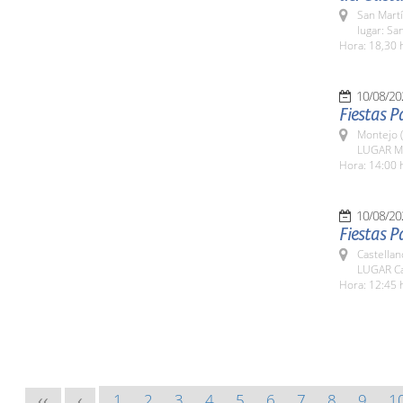
San Martí
lugar: Sa
Hora: 18,30 
10/08/20
Fiestas 
Montejo 
LUGAR M
Hora: 14:00 
10/08/20
Fiestas P
Castella
LUGAR Ca
Hora: 12:45 
1
2
3
4
5
6
7
8
9
1
<<
<