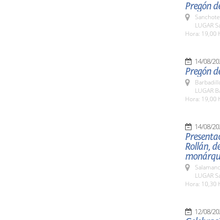
Pregón de
Sanchote
LUGAR Sa
Hora: 19,00 
14/08/20
Pregón de
Barbadill
LUGAR Ba
Hora: 19,00 
14/08/20
Presentac
Rollán, de
monárqu
Salamanc
LUGAR Sa
Hora: 10,30 
12/08/20