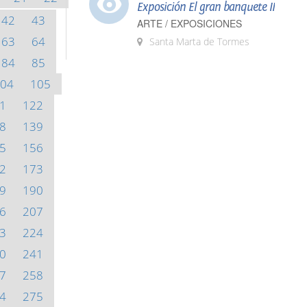
Exposición El gran banquete II
42
43
ARTE / EXPOSICIONES
63
64
Santa Marta de Tormes
84
85
04
105
1
122
8
139
5
156
2
173
9
190
6
207
3
224
0
241
7
258
4
275