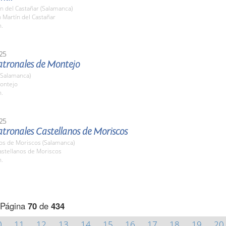
n del Castañar (Salamanca)
n Martín del Castañar
h.
25
Patronales de Montejo
(Salamanca)
ontejo
h.
25
atronales Castellanos de Moriscos
nos de Moriscos (Salamanca)
stellanos de Moriscos
h.
Página
70
de
434
0
11
12
13
14
15
16
17
18
19
20