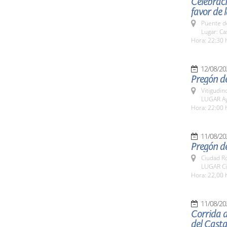
Celebraci
favor de 
Puente d
Lugar: Ca
Hora: 22:30 
12/08/20
Pregón del
Vitigudin
LUGAR Ay
Hora: 22:00 
11/08/20
Pregón d
Ciudad R
LUGAR Ci
Hora: 22,00 
11/08/20
Corrida d
del Cast