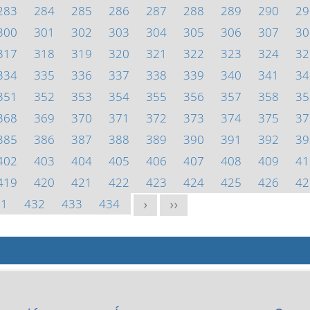
283
284
285
286
287
288
289
290
29
300
301
302
303
304
305
306
307
30
317
318
319
320
321
322
323
324
32
334
335
336
337
338
339
340
341
34
351
352
353
354
355
356
357
358
35
368
369
370
371
372
373
374
375
37
385
386
387
388
389
390
391
392
39
402
403
404
405
406
407
408
409
41
419
420
421
422
423
424
425
426
42
31
432
433
434
>
>>