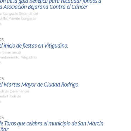
ón de la gala benéfica para recaudar fondos a
la Asociación Bejarana Contra el Cáncer
el Congosto (Salamanca)
stillo. Puente Congosto
h.
25
 inicio de fiestas en Vitigudino.
o (Salamanca)
untamiento. Vitigudino
h.
25
el Martes Mayor de Ciudad Rodrigo
odrigo (Salamanca)
udad Rodrigo
h.
25
e Toros que celebra el municipio de San Martín
añar