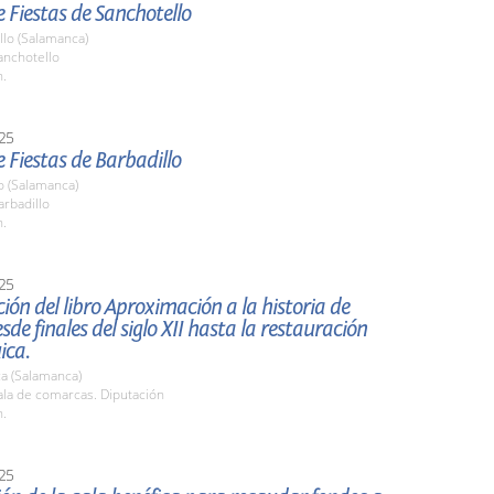
 Fiestas de Sanchotello
llo (Salamanca)
nchotello
h.
25
 Fiestas de Barbadillo
o (Salamanca)
rbadillo
h.
25
ión del libro Aproximación a la historia de
sde finales del siglo XII hasta la restauración
ica.
a (Salamanca)
la de comarcas. Diputación
h.
25