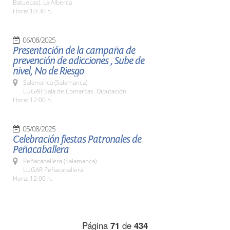
Batuecas). La Alberca
Hora: 10:30 h.
06/08/2025
Presentación de la campaña de
prevención de adicciones , Sube de
nivel, No de Riesgo
Salamanca (Salamanca)
LUGAR Sala de Comarcas. Diputación
Hora: 12:00 h.
05/08/2025
Celebración fiestas Patronales de
Peñacaballera
Peñacaballera (Salamanca)
LUGAR Peñacaballera
Hora: 12:00 h.
Página
71
de
434