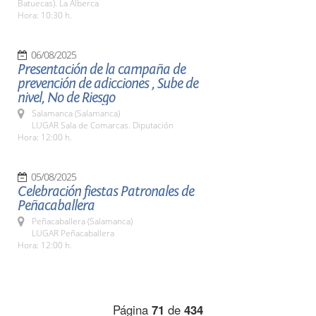
Batuecas). La Alberca
Hora: 10:30 h.
06/08/2025
Presentación de la campaña de
prevención de adicciones , Sube de
nivel, No de Riesgo
Salamanca (Salamanca)
LUGAR Sala de Comarcas. Diputación
Hora: 12:00 h.
05/08/2025
Celebración fiestas Patronales de
Peñacaballera
Peñacaballera (Salamanca)
LUGAR Peñacaballera
Hora: 12:00 h.
Página
71
de
434