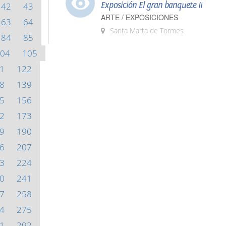
Exposición El gran banquete II
42
43
ARTE / EXPOSICIONES
63
64
Santa Marta de Tormes
84
85
04
105
1
122
8
139
5
156
2
173
9
190
6
207
3
224
0
241
7
258
4
275
1
292