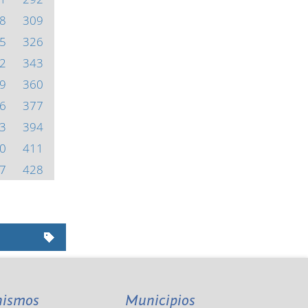
8
309
5
326
2
343
9
360
6
377
3
394
0
411
7
428
nismos
Municipios