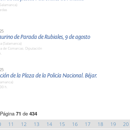
(Salamanca)
nedas
25
Taurino de Parada de Rubiales, 9 de agosto
a (Salamanca)
la de Comarcas. Diputación
h.
25
ión de la Plaza de la Policía Nacional. Béjar.
lamanca)
00 h.
Página
71
de
434
0
11
12
13
14
15
16
17
18
19
20