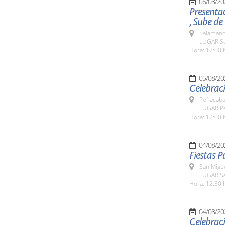
06/08/20
Presenta
, Sube de
Salamanc
LUGAR Sa
Hora: 12:00 
05/08/20
Celebraci
Peñacaba
LUGAR Pe
Hora: 12:00 
04/08/20
Fiestas P
San Migu
LUGAR Sa
Hora: 12:30 
04/08/20
Celebraci