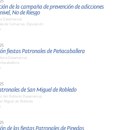
25
ción de la campaña de prevención de adicciones
 nivel, No de Riesgo
a (Salamanca)
la de Comarcas. Diputación
h.
25
ón fiestas Patronales de Peñacaballera
llera (Salamanca)
ñacaballera
h.
25
atronales de San Miguel de Robledo
el del Robledo (Salamanca)
n Miguel de Robledo
h.
25
ón de las fiestas Patronales de Pinedas