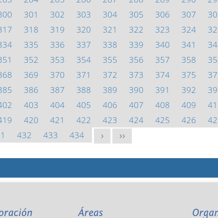
300
301
302
303
304
305
306
307
30
317
318
319
320
321
322
323
324
32
334
335
336
337
338
339
340
341
34
351
352
353
354
355
356
357
358
35
368
369
370
371
372
373
374
375
37
385
386
387
388
389
390
391
392
39
402
403
404
405
406
407
408
409
41
419
420
421
422
423
424
425
426
42
31
432
433
434
>
>>
oración
Áreas
Orga