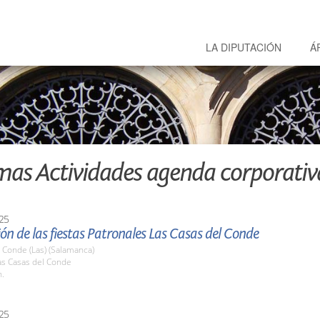
LA DIPUTACIÓN
Á
mas Actividades agenda corporativ
25
ón de las fiestas Patronales Las Casas del Conde
 Conde (Las) (Salamanca)
s Casas del Conde
h.
25