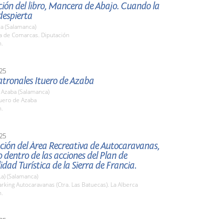
ión del libro, Mancera de Abajo. Cuando la
despierta
a (Salamanca)
la de Comarcas. Diputación
h.
25
atronales Ituero de Azaba
 Azaba (Salamanca)
uero de Azaba
h.
25
ción del Área Recreativa de Autocaravanas,
 dentro de las acciones del Plan de
lidad Turística de la Sierra de Francia.
La) (Salamanca)
king Autocaravanas (Ctra. Las Batuecas). La Alberca
h.