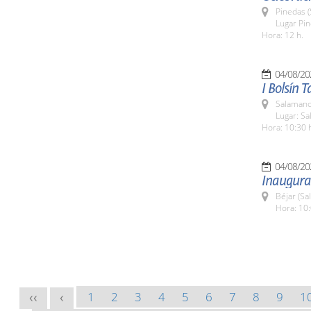
Pinedas 
Lugar Pi
Hora: 12 h.
04/08/20
I Bolsín 
Salamanc
Lugar: Sa
Hora: 10:30 
04/08/20
Inaugurac
Béjar (Sa
Hora: 10:
1
2
3
4
5
6
7
8
9
1
<<
<