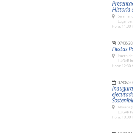
Presentac
Historia 
Salamanc
Lugar Sa
Hora: 11:00 
07/08/20
Fiestas P
Ituero de
LUGAR It
Hora: 12:30 
07/08/20
Inaugura
ejecutado
Sostenibi
Alberca (
LUGAR Par
Hora: 10:30 