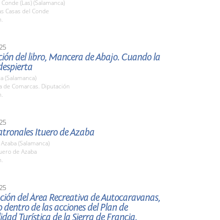
 Conde (Las) (Salamanca)
s Casas del Conde
h.
25
ión del libro, Mancera de Abajo. Cuando la
despierta
a (Salamanca)
la de Comarcas. Diputación
h.
25
atronales Ituero de Azaba
 Azaba (Salamanca)
uero de Azaba
h.
25
ción del Área Recreativa de Autocaravanas,
 dentro de las acciones del Plan de
lidad Turística de la Sierra de Francia.