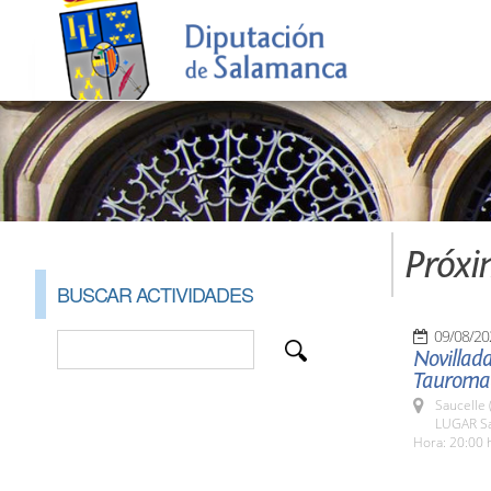
Próxi
BUSCAR ACTIVIDADES
09/08/20
Novillada
Tauromaq
Saucelle 
LUGAR Sa
Hora: 20:00 