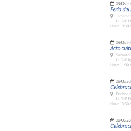
09/08/20
Feria de
Tamames 
LUGAR Pl
Hora: 19:30 
09/08/20
Acto cult
Salmoral
LUGAR Igl
Hora: 11:00 
08/08/20
Celebraci
Encinas 
LUGAR En
Hora: 13:30 
08/08/20
Celebraci