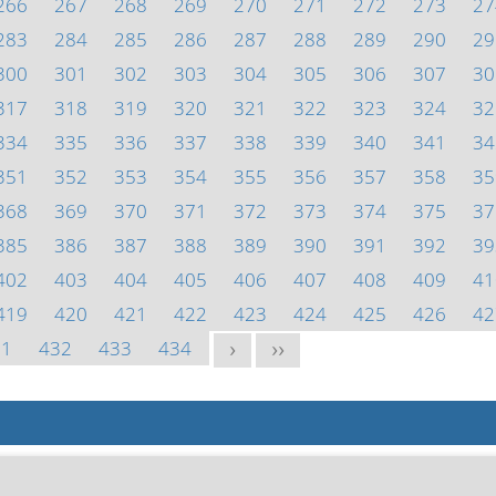
266
267
268
269
270
271
272
273
27
283
284
285
286
287
288
289
290
29
300
301
302
303
304
305
306
307
30
317
318
319
320
321
322
323
324
32
334
335
336
337
338
339
340
341
34
351
352
353
354
355
356
357
358
35
368
369
370
371
372
373
374
375
37
385
386
387
388
389
390
391
392
39
402
403
404
405
406
407
408
409
41
419
420
421
422
423
424
425
426
42
31
432
433
434
>
>>