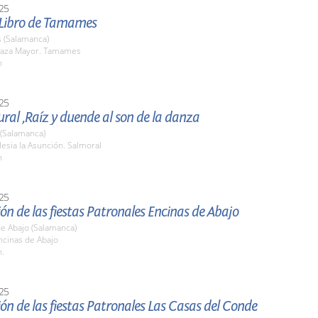
25
l Libro de Tamames
(Salamanca)
aza Mayor. Tamames
h
25
ural ,Raíz y duende al son de la danza
 (Salamanca)
esia la Asunción. Salmoral
h
25
ón de las fiestas Patronales Encinas de Abajo
de Abajo (Salamanca)
cinas de Abajo
h.
25
ón de las fiestas Patronales Las Casas del Conde