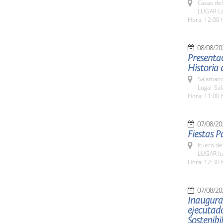
Casas del
LUGAR La
Hora: 12:00 
08/08/20
Presentac
Historia 
Salamanc
Lugar Sa
Hora: 11:00 
07/08/20
Fiestas P
Ituero de
LUGAR It
Hora: 12:30 
07/08/20
Inaugura
ejecutado
Sostenibi