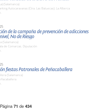
La) (Salamanca)
king Autocaravanas (Ctra. Las Batuecas). La Alberca
h.
25
ción de la campaña de prevención de adicciones
 nivel, No de Riesgo
a (Salamanca)
la de Comarcas. Diputación
h.
25
ón fiestas Patronales de Peñacaballera
llera (Salamanca)
ñacaballera
h.
Página
71
de
434