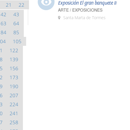
Exposición El gran banquete II
21
22
ARTE / EXPOSICIONES
42
43
Santa Marta de Tormes
63
64
84
85
04
105
1
122
8
139
5
156
2
173
9
190
6
207
3
224
0
241
7
258