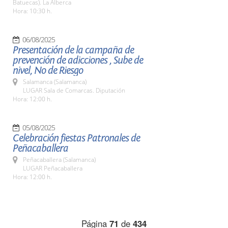
Batuecas). La Alberca
Hora: 10:30 h.
06/08/2025
Presentación de la campaña de
prevención de adicciones , Sube de
nivel, No de Riesgo
Salamanca (Salamanca)
LUGAR Sala de Comarcas. Diputación
Hora: 12:00 h.
05/08/2025
Celebración fiestas Patronales de
Peñacaballera
Peñacaballera (Salamanca)
LUGAR Peñacaballera
Hora: 12:00 h.
Página
71
de
434