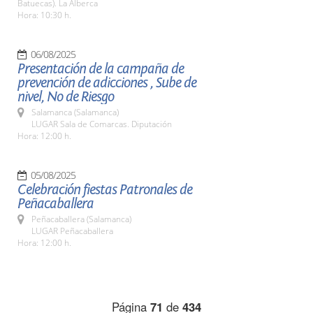
Batuecas). La Alberca
Hora: 10:30 h.
06/08/2025
Presentación de la campaña de
prevención de adicciones , Sube de
nivel, No de Riesgo
Salamanca (Salamanca)
LUGAR Sala de Comarcas. Diputación
Hora: 12:00 h.
05/08/2025
Celebración fiestas Patronales de
Peñacaballera
Peñacaballera (Salamanca)
LUGAR Peñacaballera
Hora: 12:00 h.
Página
71
de
434