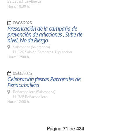
Batuecas). La Alberca
Hora: 10:30 h.
06/08/2025
Presentación de la campaña de
prevención de adicciones , Sube de
nivel, No de Riesgo
Salamanca (Salamanca)
LUGAR Sala de Comarcas. Diputación
Hora: 12:00 h.
05/08/2025
Celebración fiestas Patronales de
Peñacaballera
Peñacaballera (Salamanca)
LUGAR Peñacaballera
Hora: 12:00 h.
Página
71
de
434