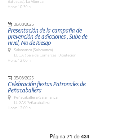
Batuecas). La Alberca
Hora: 10:30 h.
06/08/2025
Presentación de la campaña de
prevención de adicciones , Sube de
nivel, No de Riesgo
Salamanca (Salamanca)
LUGAR Sala de Comarcas. Diputación
Hora: 12:00 h.
05/08/2025
Celebración fiestas Patronales de
Peñacaballera
Peñacaballera (Salamanca)
LUGAR Peñacaballera
Hora: 12:00 h.
Página
71
de
434