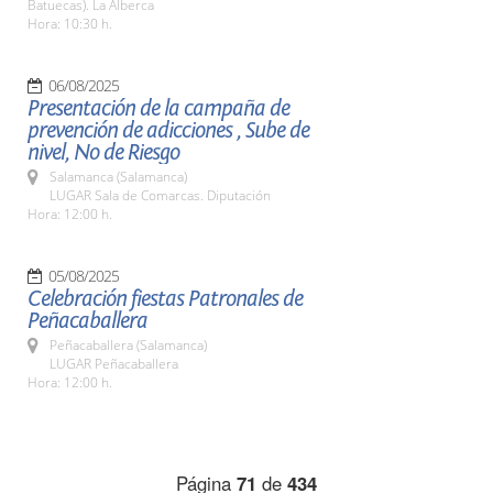
Batuecas). La Alberca
Hora: 10:30 h.
06/08/2025
Presentación de la campaña de
prevención de adicciones , Sube de
nivel, No de Riesgo
Salamanca (Salamanca)
LUGAR Sala de Comarcas. Diputación
Hora: 12:00 h.
05/08/2025
Celebración fiestas Patronales de
Peñacaballera
Peñacaballera (Salamanca)
LUGAR Peñacaballera
Hora: 12:00 h.
Página
71
de
434