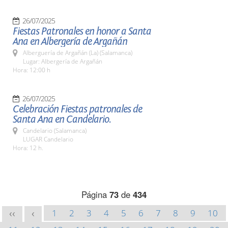
26/07/2025
Fiestas Patronales en honor a Santa
Ana en Albergería de Argañán
Alberguería de Argañán (La) (Salamanca)
Lugar: Albergería de Argañán
Hora: 12:00 h
26/07/2025
Celebración Fiestas patronales de
Santa Ana en Candelario.
Candelario (Salamanca)
LUGAR Candelario
Hora: 12 h.
Página
73
de
434
1
2
3
4
5
6
7
8
9
10
<<
<