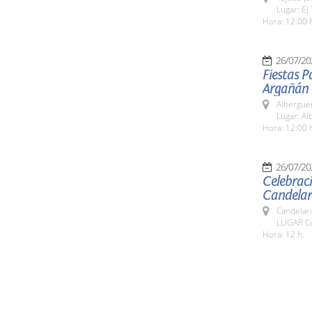
Lugar: El
Hora: 12:00 
26/07/20
Fiestas P
Argañán
Alberguer
Lugar: Al
Hora: 12:00 
26/07/20
Celebraci
Candelar
Candelar
LUGAR Ca
Hora: 12 h.