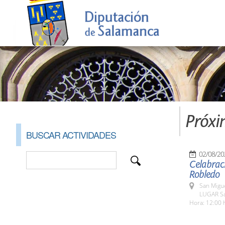
Próxi
BUSCAR ACTIVIDADES
02/08/20
Celabraci
Robledo
San Migu
LUGAR Sa
Hora: 12:00 