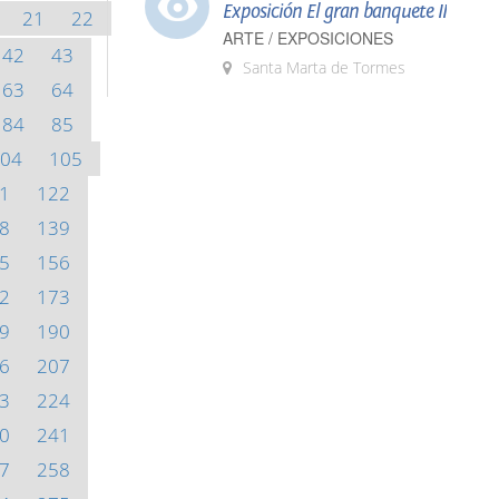
Exposición El gran banquete II
21
22
ARTE / EXPOSICIONES
42
43
Santa Marta de Tormes
63
64
84
85
04
105
1
122
8
139
5
156
2
173
9
190
6
207
3
224
0
241
7
258