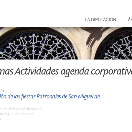
LA DIPUTACIÓN
Á
mas Actividades agenda corporativ
25
ón de las fiestas Patronales de San Miguel de
el del Robledo (Salamanca)
n Miguel de Robledo
h.