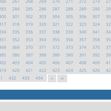
266
267
268
269
270
271
272
273
27
283
284
285
286
287
288
289
290
29
300
301
302
303
304
305
306
307
30
317
318
319
320
321
322
323
324
32
334
335
336
337
338
339
340
341
34
351
352
353
354
355
356
357
358
35
368
369
370
371
372
373
374
375
37
385
386
387
388
389
390
391
392
39
402
403
404
405
406
407
408
409
41
419
420
421
422
423
424
425
426
42
31
432
433
434
>
>>