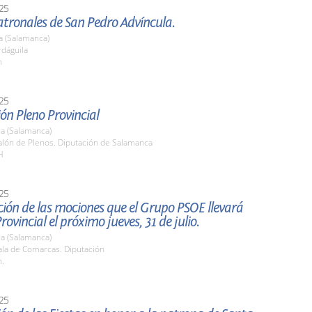
25
atronales de San Pedro Advíncula.
a (Salamanca)
rdáguila
h
25
ón Pleno Provincial
a (Salamanca)
lón de Plenos. Diputación de Salamanca
H
25
ión de las mociones que el Grupo PSOE llevará
rovincial el próximo jueves, 31 de julio.
a (Salamanca)
la de Comarcas. Diputación
h.
25