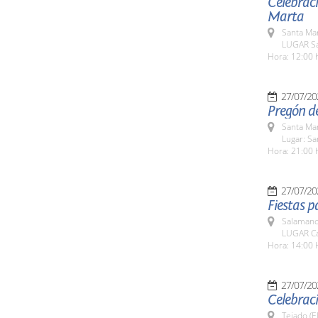
Celebraci
Marta
Santa Ma
LUGAR Sa
Hora: 12:00 
27/07/20
Pregón de
Santa Ma
Lugar: S
Hora: 21:00 
27/07/20
Fiestas p
Salamanc
LUGAR Ca
Hora: 14:00 
27/07/20
Celebraci
Tejado (E