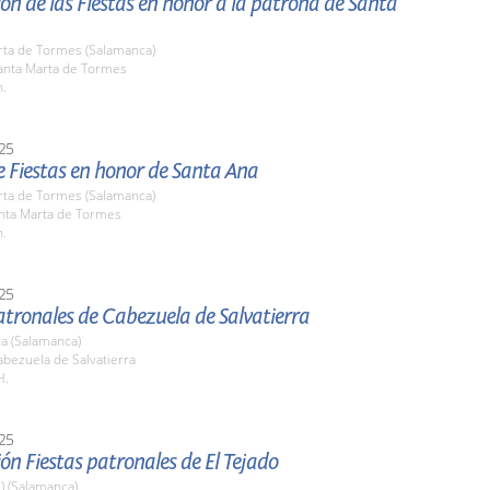
ón de las Fiestas en honor a la patrona de Santa
rta de Tormes (Salamanca)
nta Marta de Tormes
h.
25
 Fiestas en honor de Santa Ana
rta de Tormes (Salamanca)
anta Marta de Tormes
h.
25
atronales de Cabezuela de Salvatierra
a (Salamanca)
bezuela de Salvatierra
H.
25
ón Fiestas patronales de El Tejado
l) (Salamanca)