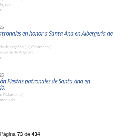
 Tejado
h.
25
atronales en honor a Santa Ana en Albergería de
ía de Argañán (La) (Salamanca)
bergería de Argañán
h
25
ón Fiestas patronales de Santa Ana en
io.
io (Salamanca)
ndelario
Página
73
de
434