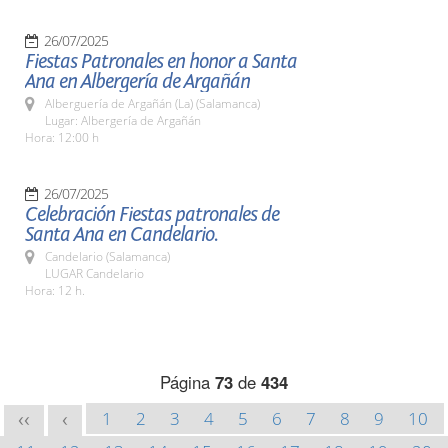
26/07/2025
Fiestas Patronales en honor a Santa
Ana en Albergería de Argañán
Alberguería de Argañán (La) (Salamanca)
Lugar: Albergería de Argañán
Hora: 12:00 h
26/07/2025
Celebración Fiestas patronales de
Santa Ana en Candelario.
Candelario (Salamanca)
LUGAR Candelario
Hora: 12 h.
Página
73
de
434
1
2
3
4
5
6
7
8
9
10
<<
<