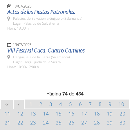
19/07/2025
Actos de las Fiestas Patronales.
Palacios de Salvatierra Guijuelo (Salamanca)
Lugar: Palacios de Salvatierra
Hora: 13:00 h.
19/07/2025
VIII Festival Cuca. Cuatro Caminos
Herguijuela de la Sierra (Salamanca)
Lugar: Herguijuela de la Sierra
Hora: 10:00-12:00 h.
Página
74
de
434
1
2
3
4
5
6
7
8
9
10
<<
<
11
12
13
14
15
16
17
18
19
20
21
22
23
24
25
26
27
28
29
30