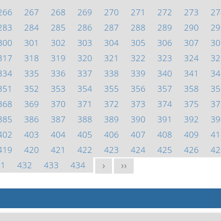
266
267
268
269
270
271
272
273
27
283
284
285
286
287
288
289
290
29
300
301
302
303
304
305
306
307
30
317
318
319
320
321
322
323
324
32
334
335
336
337
338
339
340
341
34
351
352
353
354
355
356
357
358
35
368
369
370
371
372
373
374
375
37
385
386
387
388
389
390
391
392
39
402
403
404
405
406
407
408
409
41
419
420
421
422
423
424
425
426
42
31
432
433
434
>
>>