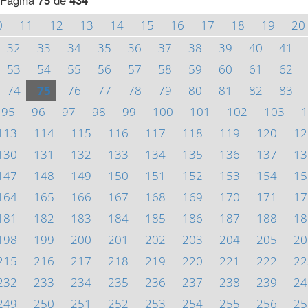
Página
75
de
434
0
11
12
13
14
15
16
17
18
19
20
32
33
34
35
36
37
38
39
40
41
53
54
55
56
57
58
59
60
61
62
74
75
76
77
78
79
80
81
82
83
95
96
97
98
99
100
101
102
103
1
113
114
115
116
117
118
119
120
12
130
131
132
133
134
135
136
137
13
147
148
149
150
151
152
153
154
15
164
165
166
167
168
169
170
171
17
181
182
183
184
185
186
187
188
18
198
199
200
201
202
203
204
205
20
215
216
217
218
219
220
221
222
22
232
233
234
235
236
237
238
239
24
249
250
251
252
253
254
255
256
25