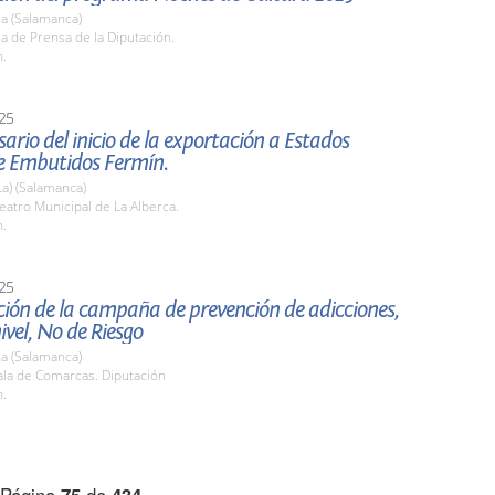
a (Salamanca)
la de Prensa de la Diputación.
h.
25
sario del inicio de la exportación a Estados
e Embutidos Fermín.
La) (Salamanca)
atro Municipal de La Alberca.
h.
25
ión de la campaña de prevención de adicciones,
ivel, No de Riesgo
a (Salamanca)
la de Comarcas. Diputación
h.