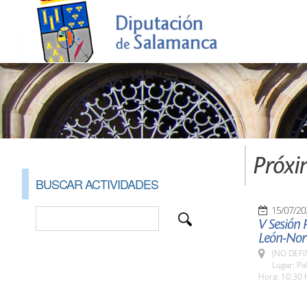
Próxi
BUSCAR ACTIVIDADES
15/07/20
V Sesión 
León-Nort
(NO DEFI
Lugar: Pa
Hora: 10:30 h