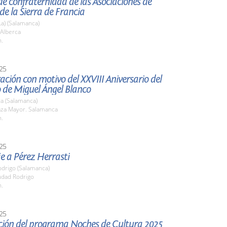
e confraternidad de las Asociaciones de
e la Sierra de Francia
La) (Salamanca)
 Alberca
h.
25
ción con motivo del XXVIII Aniversario del
 de Miguel Ángel Blanco
a (Salamanca)
laza Mayor. Salamanca
h.
25
 a Pérez Herrasti
odrigo (Salamanca)
udad Rodrigo
h.
25
ción del programa Noches de Cultura 2025