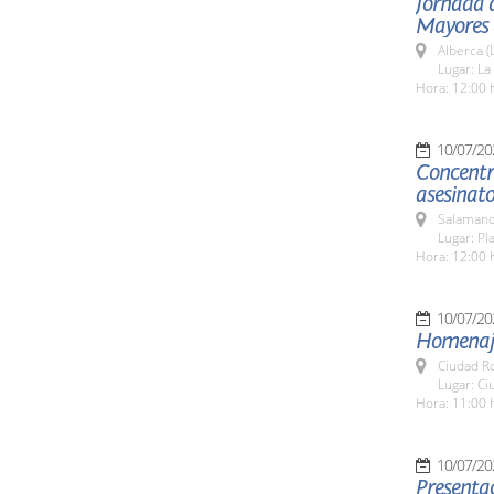
Jornada d
Mayores d
Alberca (
Lugar: La
Hora: 12:00 
10/07/20
Concentra
asesinato
Salamanc
Lugar: P
Hora: 12:00 
10/07/20
Homenaje
Ciudad R
Lugar: Ci
Hora: 11:00 
10/07/20
Presenta