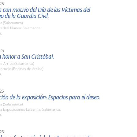
25
a con motivo del Día de las Víctimas del
o de la Guardia Civil.
a (Salamanca)
atedral Nueva. Salamanca
h.
25
n honor a San Cristóbal.
e Arriba (Salamanca)
lloruelo (Encinas de Arriba)
h.
25
ión de la exposición: Espacios para el deseo.
a (Salamanca)
la Exposiciones La Salina. Salamanca.
h.
25