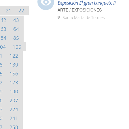
Exposición El gran banquete II
ARTE / EXPOSICIONES
21
22
Santa Marta de Tormes
42
43
63
64
84
85
04
105
1
122
8
139
5
156
2
173
9
190
6
207
3
224
0
241
7
258