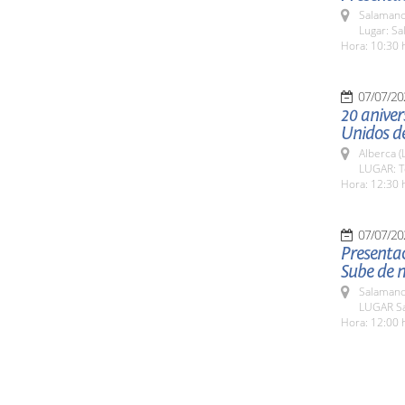
Salamanc
Lugar: Sa
Hora: 10:30 
07/07/20
20 aniver
Unidos d
Alberca (
LUGAR: Te
Hora: 12:30 
07/07/20
Presentac
Sube de n
Salamanc
LUGAR Sa
Hora: 12:00 