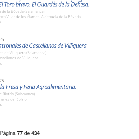
 El Toro bravo. El Guardés de la Dehesa.
a de la Bóveda (Salamanca)
ca Villar de los Álamos. Aldehuela de la Bóveda
h.
25
atronales de Castellanos de Villiquera
os de Villiquera (Salamanca)
tellanos de Villiquera
h.
25
 la Fresa y Feria Agroalimentaria.
e Riofrío (Salamanca)
nares de Riofrío
h.
Página
77
de
434