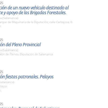
25
ión de un nuevo vehículo destinado al
e y apoyo de las Brigadas Forestales.
a (Salamanca)
que de Maquinaria de la Diputación, calle Carbajosa, 6.
h.
25
ón del Pleno Provincial
a (Salamanca)
lón de Plenos. Diputación de Salamanca
25
ón fiestas patronales. Pelayos
(Salamanca)
elayos
h.
25