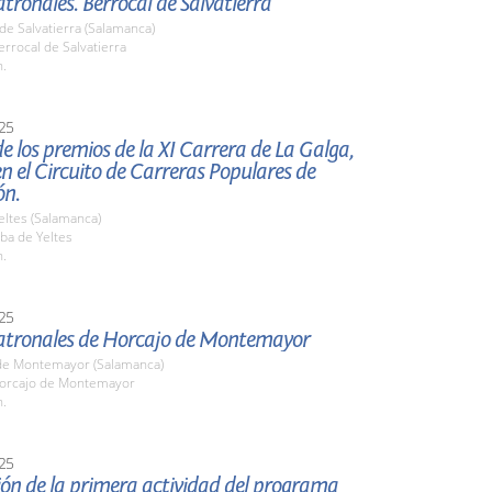
atronales. Berrocal de Salvatierra
de Salvatierra (Salamanca)
rrocal de Salvatierra
h.
25
e los premios de la XI Carrera de La Galga,
en el Circuito de Carreras Populares de
ón.
eltes (Salamanca)
ba de Yeltes
h.
25
Patronales de Horcajo de Montemayor
de Montemayor (Salamanca)
orcajo de Montemayor
h.
25
ión de la primera actividad del programa