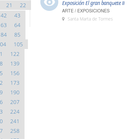
Exposición El gran banquete II
21
22
ARTE / EXPOSICIONES
42
43
Santa Marta de Tormes
63
64
84
85
04
105
1
122
8
139
5
156
2
173
9
190
6
207
3
224
0
241
7
258