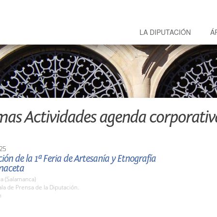
LA DIPUTACIÓN
Á
mas Actividades agenda corporativ
25
ión de la 1ª Feria de Artesanía y Etnografía
 maceta
a (Salamanca)
a de Prensa de la Diputación.
h