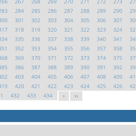
266
267
268
269
270
271
272
273
27
283
284
285
286
287
288
289
290
29
300
301
302
303
304
305
306
307
30
317
318
319
320
321
322
323
324
32
334
335
336
337
338
339
340
341
34
351
352
353
354
355
356
357
358
35
368
369
370
371
372
373
374
375
37
385
386
387
388
389
390
391
392
39
402
403
404
405
406
407
408
409
41
419
420
421
422
423
424
425
426
42
31
432
433
434
>
>>