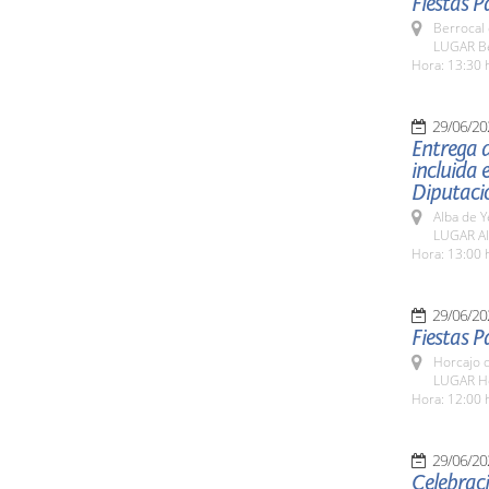
Fiestas P
Berrocal 
LUGAR Be
Hora: 13:30 
29/06/20
Entrega d
incluida 
Diputaci
Alba de Y
LUGAR Al
Hora: 13:00 
29/06/20
Fiestas 
Horcajo 
LUGAR H
Hora: 12:00 
29/06/20
Celebrac