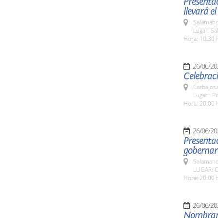
Presentac
llevará el
Salamanc
Lugar: Sa
Hora: 10:30 
26/06/20
Celebraci
Carbajosa
Lugar : P
Hora: 20:00 
26/06/20
Presentac
gobernar
Salamanc
LUGAR: C
Hora: 20:00 
26/06/20
Nombrami