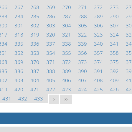
266
267
268
269
270
271
272
273
27
283
284
285
286
287
288
289
290
29
300
301
302
303
304
305
306
307
30
317
318
319
320
321
322
323
324
32
334
335
336
337
338
339
340
341
34
351
352
353
354
355
356
357
358
35
368
369
370
371
372
373
374
375
37
385
386
387
388
389
390
391
392
39
402
403
404
405
406
407
408
409
41
419
420
421
422
423
424
425
426
42
431
432
433
>
>>