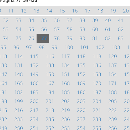
Página
77
de
433
0
11
12
13
14
15
16
17
18
19
20
32
33
34
35
36
37
38
39
40
41
53
54
55
56
57
58
59
60
61
62
74
75
76
77
78
79
80
81
82
83
95
96
97
98
99
100
101
102
103
1
113
114
115
116
117
118
119
120
12
130
131
132
133
134
135
136
137
13
147
148
149
150
151
152
153
154
15
164
165
166
167
168
169
170
171
17
181
182
183
184
185
186
187
188
18
198
199
200
201
202
203
204
205
20
215
216
217
218
219
220
221
222
22
232
233
234
235
236
237
238
239
24
249
250
251
252
253
254
255
256
25