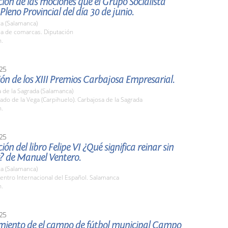
ión de las mociones que el Grupo Socialista
 Pleno Provincial del día 30 de junio.
a (Salamanca)
la de comarcas. Diputación
h.
25
ón de los XIII Premios Carbajosa Empresarial.
 de la Sagrada (Salamanca)
rado de la Vega (Carpihuelo). Carbajosa de la Sagrada
h.
25
ión del libro Felipe VI ¿Qué significa reinar sin
? de Manuel Ventero.
a (Salamanca)
entro Internacional del Español. Salamanca
h.
25
ento de el campo de fútbol municipal Campo