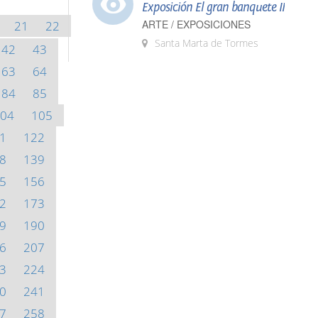
Exposición El gran banquete II
ARTE / EXPOSICIONES
21
22
Santa Marta de Tormes
42
43
63
64
84
85
04
105
1
122
8
139
5
156
2
173
9
190
6
207
3
224
0
241
7
258