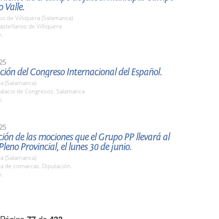
 Valle.
os de Villiquera (Salamanca)
stellanos de Villiquera
h.
25
ión del Congreso Internacional del Español.
a (Salamanca)
alacio de Congresos. Salamanca
h.
25
ión de las mociones que el Grupo PP llevará al
leno Provincial, el lunes 30 de junio.
a (Salamanca)
la de comarcas. Diputación.
h.