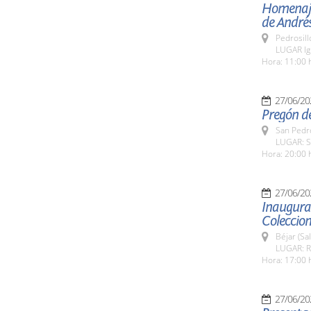
Homenaje
de Andrés
Pedrosill
LUGAR Igl
Hora: 11:00 
27/06/20
Pregón de
San Pedro
LUGAR: S
Hora: 20:00 
27/06/20
Inaugurac
Coleccio
Béjar (Sa
LUGAR: Re
Hora: 17:00 
27/06/20