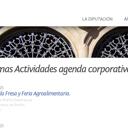
LA DIPUTACIÓN
Á
mas Actividades agenda corporativ
25
 la Fresa y Feria Agroalimentaria.
e Riofrío (Salamanca)
nares de Riofrío
h.
25