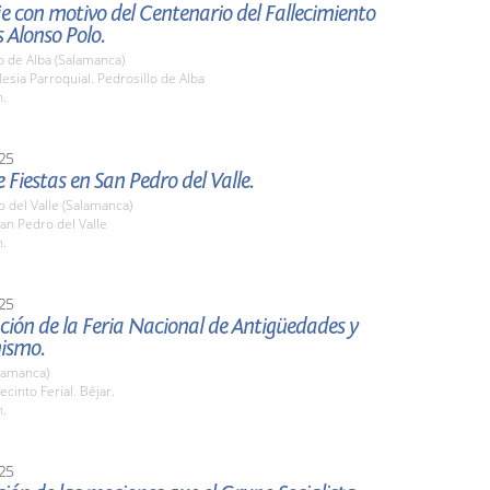
 con motivo del Centenario del Fallecimiento
 Alonso Polo.
o de Alba (Salamanca)
esia Parroquial. Pedrosillo de Alba
h.
25
 Fiestas en San Pedro del Valle.
 del Valle (Salamanca)
an Pedro del Valle
h.
25
ión de la Feria Nacional de Antigüedades y
nismo.
lamanca)
cinto Ferial. Béjar.
h.
25