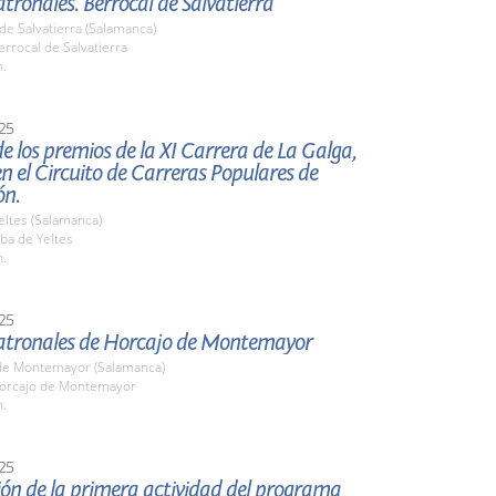
atronales. Berrocal de Salvatierra
de Salvatierra (Salamanca)
rrocal de Salvatierra
h.
25
e los premios de la XI Carrera de La Galga,
en el Circuito de Carreras Populares de
ón.
eltes (Salamanca)
ba de Yeltes
h.
25
Patronales de Horcajo de Montemayor
de Montemayor (Salamanca)
orcajo de Montemayor
h.
25
ión de la primera actividad del programa