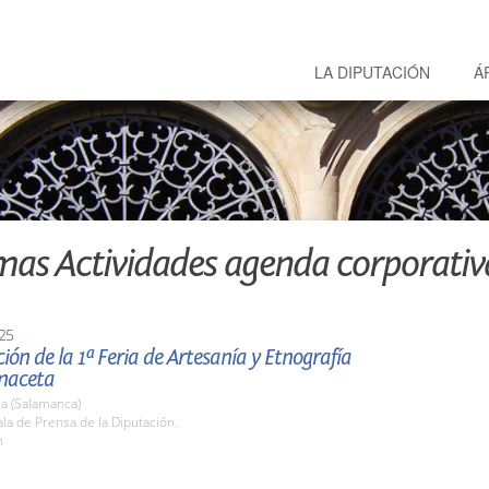
LA DIPUTACIÓN
Á
mas Actividades agenda corporativ
25
ión de la 1ª Feria de Artesanía y Etnografía
 maceta
a (Salamanca)
a de Prensa de la Diputación.
h