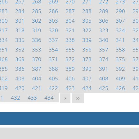
266
267
268
269
270
271
272
273
27
283
284
285
286
287
288
289
290
29
300
301
302
303
304
305
306
307
30
317
318
319
320
321
322
323
324
32
334
335
336
337
338
339
340
341
34
351
352
353
354
355
356
357
358
35
368
369
370
371
372
373
374
375
37
385
386
387
388
389
390
391
392
39
402
403
404
405
406
407
408
409
41
419
420
421
422
423
424
425
426
42
31
432
433
434
>
>>