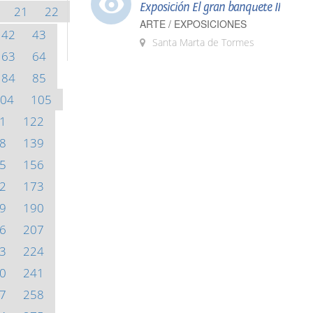
Exposición El gran banquete II
21
22
ARTE / EXPOSICIONES
42
43
Santa Marta de Tormes
63
64
84
85
04
105
1
122
8
139
5
156
2
173
9
190
6
207
3
224
0
241
7
258