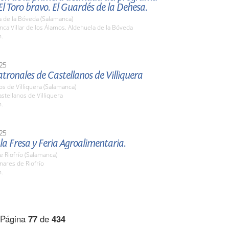
 El Toro bravo. El Guardés de la Dehesa.
a de la Bóveda (Salamanca)
ca Villar de los Álamos. Aldehuela de la Bóveda
h.
25
atronales de Castellanos de Villiquera
os de Villiquera (Salamanca)
tellanos de Villiquera
h.
25
 la Fresa y Feria Agroalimentaria.
e Riofrío (Salamanca)
nares de Riofrío
h.
Página
77
de
434