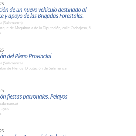
25
ión de un nuevo vehículo destinado al
e y apoyo de las Brigadas Forestales.
a (Salamanca)
que de Maquinaria de la Diputación, calle Carbajosa, 6.
h.
25
ón del Pleno Provincial
a (Salamanca)
lón de Plenos. Diputación de Salamanca
25
ón fiestas patronales. Pelayos
(Salamanca)
elayos
h.
25