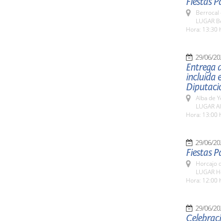
Fiestas P
Berrocal 
LUGAR Be
Hora: 13:30 
29/06/20
Entrega d
incluida 
Diputaci
Alba de Y
LUGAR Al
Hora: 13:00 
29/06/20
Fiestas 
Horcajo 
LUGAR H
Hora: 12:00 
29/06/20
Celebrac