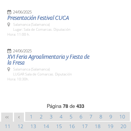
24/06/2025
Presentación Festival CUCA
Salamanca (Salamanca)
Lugar: Sala de Comarcas. Diputación
Hora: 11:00 h.
24/06/2025
XVI Feria Agroalimentaria y Fiesta de
la Fresa
Salamanca (Salamanca)
LUGAR Sala de Comarcas. Diputación
Hora: 10:30h.
Página
78
de
433
1
2
3
4
5
6
7
8
9
10
<<
<
11
12
13
14
15
16
17
18
19
20