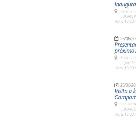
Inaugurac
Salamanc
LUGAR: P
Hora: 12:30 
26/06/20
Presentac
próximo P
Salamanc
Lugar: Sa
Hora: 10:30 
25/06/20
Visita a 
Campamen
San Martí
LUGAR: La
Hora: 12:00 