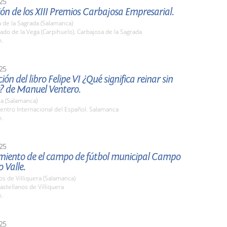
25
ón de los XIII Premios Carbajosa Empresarial.
 de la Sagrada (Salamanca)
rado de la Vega (Carpihuelo). Carbajosa de la Sagrada
h.
25
ión del libro Felipe VI ¿Qué significa reinar sin
? de Manuel Ventero.
a (Salamanca)
entro Internacional del Español. Salamanca
h.
25
ento de el campo de fútbol municipal Campo
 Valle.
os de Villiquera (Salamanca)
stellanos de Villiquera
h.
25