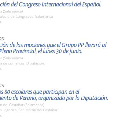
ión del Congreso Internacional del Español.
a (Salamanca)
alacio de Congresos. Salamanca
h.
25
ión de las mociones que el Grupo PP llevará al
leno Provincial, el lunes 30 de junio.
a (Salamanca)
la de comarcas. Diputación.
h.
25
los 80 escolares que participan en el
to de Verano, organizado por la Diputación.
n del Castañar (Salamanca)
 Legoriza. San Martín del Castañar
h.