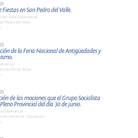
25
 Fiestas en San Pedro del Valle.
 del Valle (Salamanca)
an Pedro del Valle
h.
25
ión de la Feria Nacional de Antigüedades y
nismo.
lamanca)
cinto Ferial. Béjar.
h.
25
ión de las mociones que el Grupo Socialista
 Pleno Provincial del día 30 de junio.
a (Salamanca)
la de comarcas. Diputación
h.