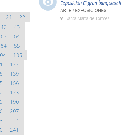
Exposición El gran banquete II
ARTE / EXPOSICIONES
21
22
Santa Marta de Tormes
42
43
63
64
84
85
04
105
1
122
8
139
5
156
2
173
9
190
6
207
3
224
0
241