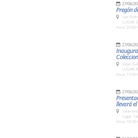
27/06/20
Pregón de
San Pedro
LUGAR: S
Hora: 20:00 
27/06/20
Inaugurac
Coleccio
Béjar (Sa
LUGAR: Re
Hora: 17:00 
27/06/20
Presentac
llevará el
Salamanc
Lugar: Sa
Hora: 10:30 