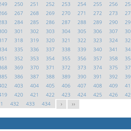
249
250
251
252
253
254
255
256
25
266
267
268
269
270
271
272
273
27
283
284
285
286
287
288
289
290
29
300
301
302
303
304
305
306
307
30
317
318
319
320
321
322
323
324
32
334
335
336
337
338
339
340
341
34
351
352
353
354
355
356
357
358
35
368
369
370
371
372
373
374
375
37
385
386
387
388
389
390
391
392
39
402
403
404
405
406
407
408
409
41
419
420
421
422
423
424
425
426
42
31
432
433
434
>
>>