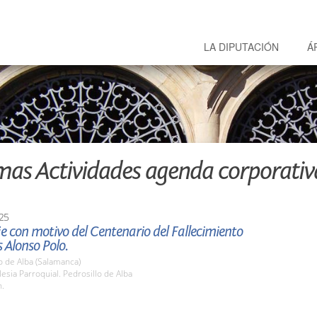
LA DIPUTACIÓN
Á
mas Actividades agenda corporativ
25
 con motivo del Centenario del Fallecimiento
 Alonso Polo.
o de Alba (Salamanca)
esia Parroquial. Pedrosillo de Alba
h.