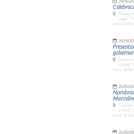
26/06/20
Celebraci
Carbajosa
Lugar : P
Hora: 20:00 
26/06/20
Presentac
gobernar
Salamanc
LUGAR: C
Hora: 20:00 
26/06/20
Nombrami
Marcelino
Castellan
LUGAR: Ca
Hora: 19:30 
26/06/20