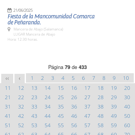
21/06/2025
Fiesta de la Mancomunidad Comarca
de Peñaranda.
Mancera de Abajo (Salamanca)
LUGAR Mancera de Abajo
Hora: 12:30 horas.
Página
79
de
433
1
2
3
4
5
6
7
8
9
10
<<
<
11
12
13
14
15
16
17
18
19
20
21
22
23
24
25
26
27
28
29
30
31
32
33
34
35
36
37
38
39
40
41
42
43
44
45
46
47
48
49
50
51
52
53
54
55
56
57
58
59
60
61
62
63
64
65
66
67
68
69
70