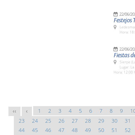
22/06/20
Festejos 
Ledesma 
Hora: 18:
22/06/20
Fiestas d
Sierpe (L
Lugar: La
Hora: 12:00 
1
2
3
4
5
6
7
8
9
1
<<
<
23
24
25
26
27
28
29
30
31
44
45
46
47
48
49
50
51
52