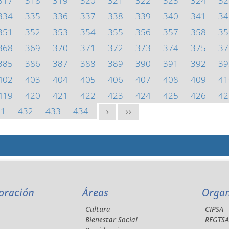
317
318
319
320
321
322
323
324
32
334
335
336
337
338
339
340
341
34
351
352
353
354
355
356
357
358
35
368
369
370
371
372
373
374
375
37
385
386
387
388
389
390
391
392
39
402
403
404
405
406
407
408
409
41
419
420
421
422
423
424
425
426
42
31
432
433
434
>
>>
oración
Áreas
Orga
Cultura
CIPSA
Bienestar Social
REGTS