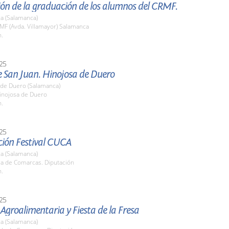
ón de la graduación de los alumnos del CRMF.
a (Salamanca)
MF (Avda. Villamayor) Salamanca
h.
25
e San Juan. Hinojosa de Duero
 de Duero (Salamanca)
nojosa de Duero
h.
25
ción Festival CUCA
a (Salamanca)
la de Comarcas. Diputación
h.
25
 Agroalimentaria y Fiesta de la Fresa
a (Salamanca)