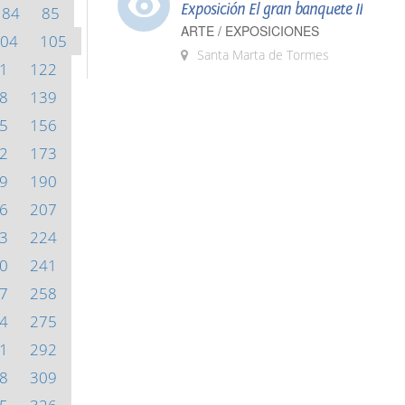
Exposición El gran banquete II
84
85
ARTE / EXPOSICIONES
04
105
Santa Marta de Tormes
1
122
8
139
5
156
2
173
9
190
6
207
3
224
0
241
7
258
4
275
1
292
8
309