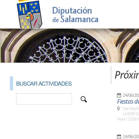
Próxi
BUSCAR ACTIVIDADES
24/06/20
Fiestas 
San Muño
LUGAR S
Hora: 12:00 
24/06/20