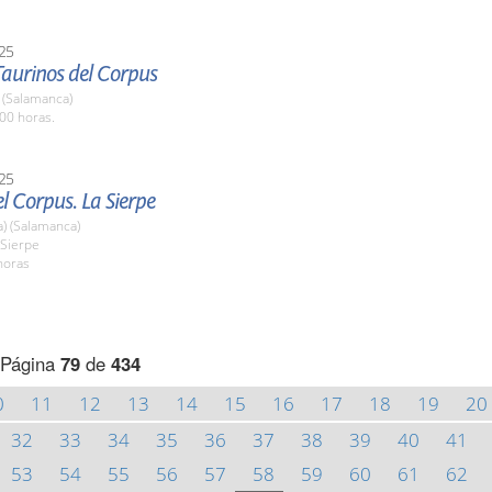
25
Taurinos del Corpus
(Salamanca)
00 horas.
25
el Corpus. La Sierpe
a) (Salamanca)
 Sierpe
horas
Página
79
de
434
0
11
12
13
14
15
16
17
18
19
20
32
33
34
35
36
37
38
39
40
41
53
54
55
56
57
58
59
60
61
62