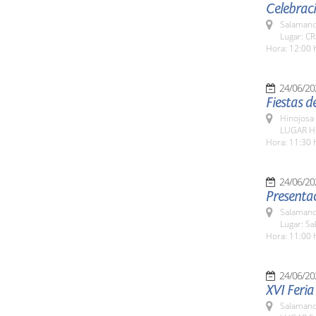
Celebraci
Salamanc
Lugar: CR
Hora: 12:00 
24/06/20
Fiestas d
Hinojosa
LUGAR Hi
Hora: 11:30 
24/06/20
Presenta
Salamanc
Lugar: Sa
Hora: 11:00 
24/06/20
XVI Feria
Salamanc