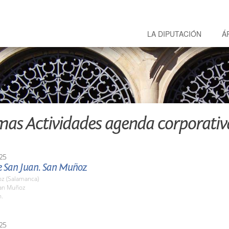
LA DIPUTACIÓN
Á
mas Actividades agenda corporativ
25
de San Juan. San Muñoz
z (Salamanca)
an Muñoz
h.
25