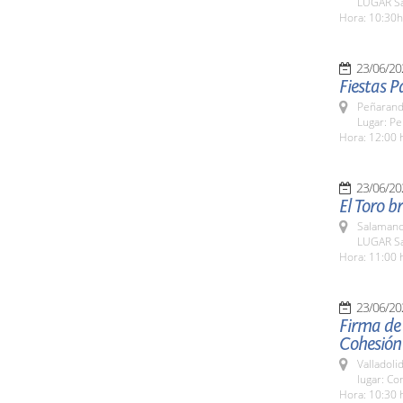
LUGAR Sa
Hora: 10:30h
23/06/20
Fiestas P
Peñarandi
Lugar: Pe
Hora: 12:00 
23/06/20
El Toro b
Salamanc
LUGAR Sa
Hora: 11:00 
23/06/20
Firma de 
Cohesión 
Valladolid
lugar: Co
Hora: 10:30 