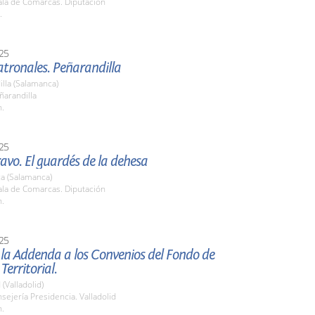
la de Comarcas. Diputación
.
25
atronales. Peñarandilla
lla (Salamanca)
ñarandilla
h.
25
ravo. El guardés de la dehesa
a (Salamanca)
la de Comarcas. Diputación
h.
25
la Addenda a los Convenios del Fondo de
Territorial.
 (Valladolid)
nsejería Presidencia. Valladolid
h.