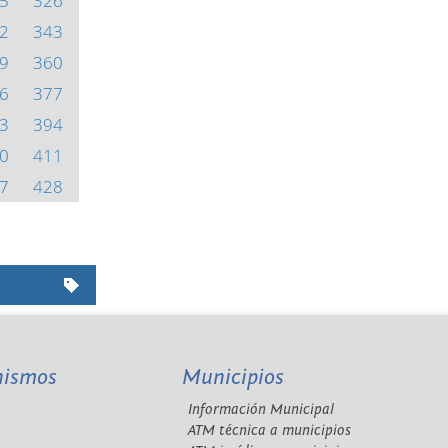
5
326
2
343
9
360
6
377
3
394
0
411
7
428
nismos
Municipios
Información Municipal
A
ATM técnica a municipios