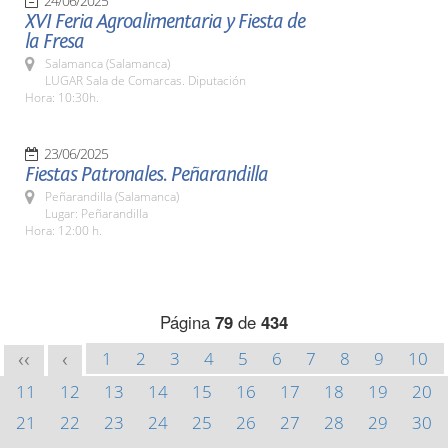
24/06/2025
XVI Feria Agroalimentaria y Fiesta de
la Fresa
Salamanca (Salamanca)
LUGAR Sala de Comarcas. Diputación
Hora: 10:30h.
23/06/2025
Fiestas Patronales. Peñarandilla
Peñarandilla (Salamanca)
Lugar: Peñarandilla
Hora: 12:00 h.
Página
79
de
434
1
2
3
4
5
6
7
8
9
10
<<
<
11
12
13
14
15
16
17
18
19
20
21
22
23
24
25
26
27
28
29
30