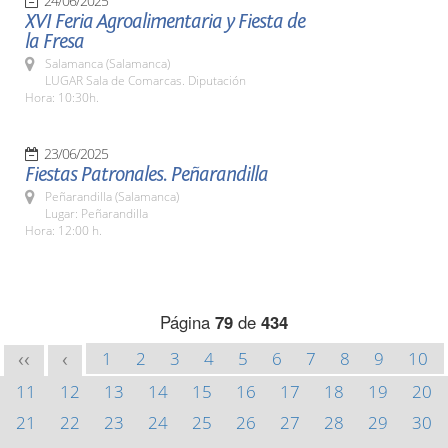
24/06/2025
XVI Feria Agroalimentaria y Fiesta de
la Fresa
Salamanca (Salamanca)
LUGAR Sala de Comarcas. Diputación
Hora: 10:30h.
23/06/2025
Fiestas Patronales. Peñarandilla
Peñarandilla (Salamanca)
Lugar: Peñarandilla
Hora: 12:00 h.
Página
79
de
434
1
2
3
4
5
6
7
8
9
10
<<
<
11
12
13
14
15
16
17
18
19
20
21
22
23
24
25
26
27
28
29
30